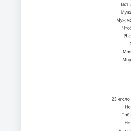
Вот 
Мужи
Муж мо
Чтоб
Я с
Моя
Мор
23 число 
Но
Побы
Не
Быть 