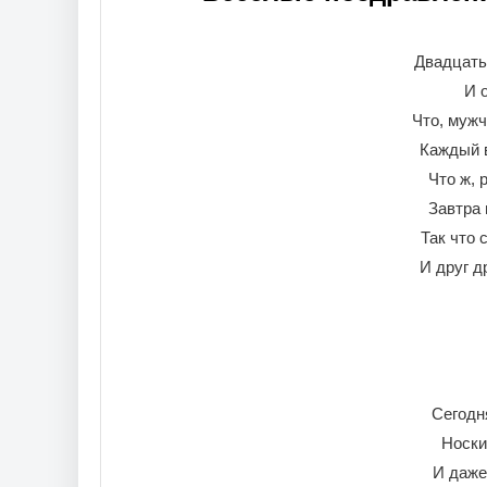
Двадцать
И 
Что, мужч
Каждый в
Что ж, 
Завтра 
Так что 
И друг д
Сегодн
Носки
И даже