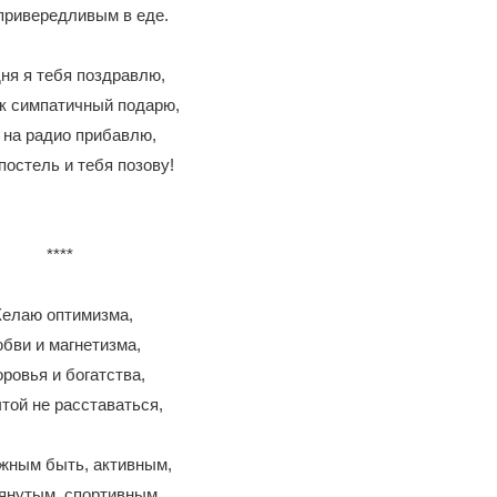
привередливым в еде.
ня я тебя поздравлю,
к симпатичный подарю,
 на радио прибавлю,
 постель и тебя позову!
****
елаю оптимизма,
бви и магнетизма,
ровья и богатства,
той не расставаться,
жным быть, активным,
янутым, спортивным,