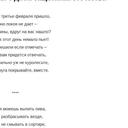
 третье февраля пришло,
оно покоя не дает –
ины, вдруг на вас нашло?
 этот день немало пьет!
решили если отмечать –
вам придется отвечать,
сильно уж не куролесьте,
руга покрывайте, вместе.
****
я можешь выпить пива,
 разбрасывать везде,
 не смывать в сортире,