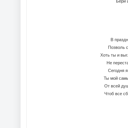
Бери 
В празд
Позволь с
Хоть ты и выг
Не переста
Сегодня я
Ты мой самы
От всей ду
Чтоб все сб