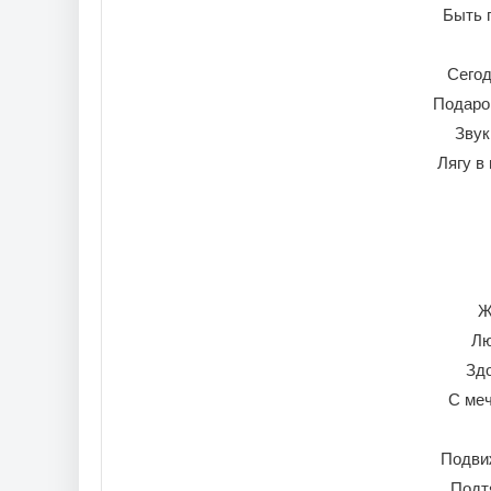
Быть 
Сегод
Подаро
Звук
Лягу в
Ж
Лю
Здо
С меч
Подви
Подт