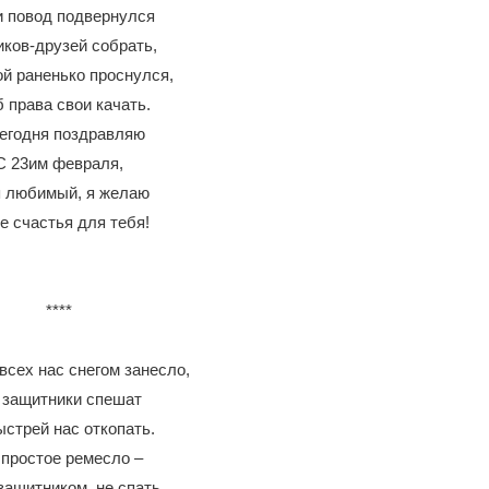
и повод подвернулся
ков-друзей собрать,
й раненько проснулся,
 права свои качать.
егодня поздравляю
С 23им февраля,
 любимый, я желаю
е счастья для тебя!
****
всех нас снегом занесло,
 защитники спешат
стрей нас откопать.
 простое ремесло –
защитником, не спать,