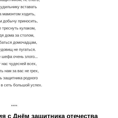
удильнику вставать
а мамонтом ходить,
м добычу приносить,
е треснуть кулаком,
дя дома за столом,
баться домочадцам,
удовищ не пугаться.
 шефа очень злого...
 нас чудесней всех,
ь нам за вас не грех,
ь защитника родного
 в сеть большой успех.
****
я с Днём защитника отечества