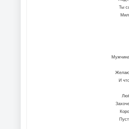
Ты с
Мил
Мужчина
Желаю 
И чт
Люб
Захоче
Коро
Пуст