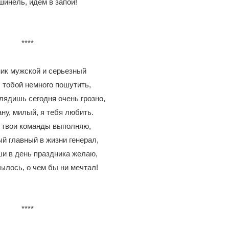
шинель, идем в запой!
****
ник мужской и серьезный
 тобой немного пошутить,
лядишь сегодня очень грозно,
ну, милый, я тебя любить.
 твои команды выполняю,
й главный в жизни генерал,
ши в день праздника желаю,
ылось, о чем бы ни мечтал!
****