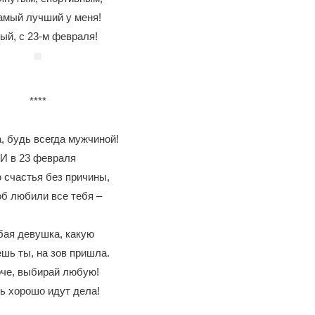
амый лучший у меня!
ый, с 23-м февраля!
****
, будь всегда мужчиной!
И в 23 февраля
счастья без причины,
об любили все тебя –
ая девушка, какую
шь ты, на зов пришла.
че, выбирай любую!
ь хорошо идут дела!