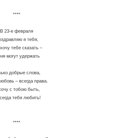
****
В 23-е февраля
здравляю я тебя,
хочу тебе сказать –
ня могут удержать
лько добрые слова,
юбовь – всегда права.
хочу с тобою быть,
сегда тебя любить!
****