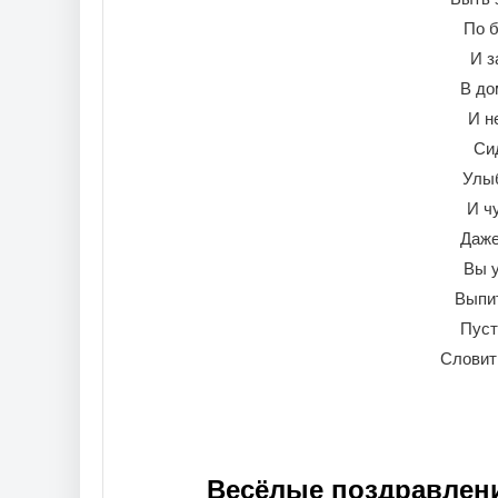
По б
И з
В до
И н
Си
Улы
И ч
Даже
Вы у
Выпит
Пуст
Словит
Весёлые поздравлени