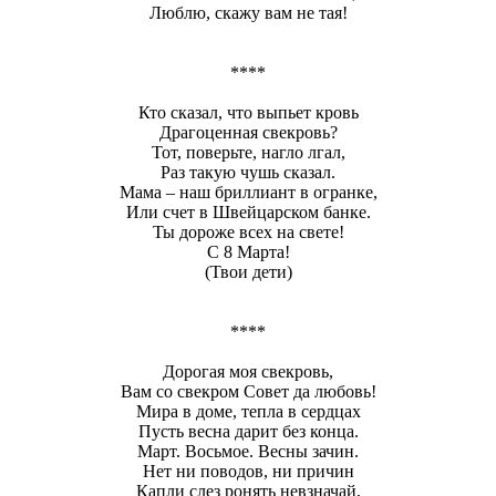
Люблю, скажу вам не тая!
****
Кто сказал, что выпьет кровь
Драгоценная свекровь?
Тот, поверьте, нагло лгал,
Раз такую чушь сказал.
Мама – наш бриллиант в огранке,
Или счет в Швейцарском банке.
Ты дороже всех на свете!
С 8 Марта!
(Твои дети)
****
Дорогая моя свекровь,
Вам со свекром Совет да любовь!
Мира в доме, тепла в сердцах
Пусть весна дарит без конца.
Март. Восьмое. Весны зачин.
Нет ни поводов, ни причин
Капли слез ронять невзначай,