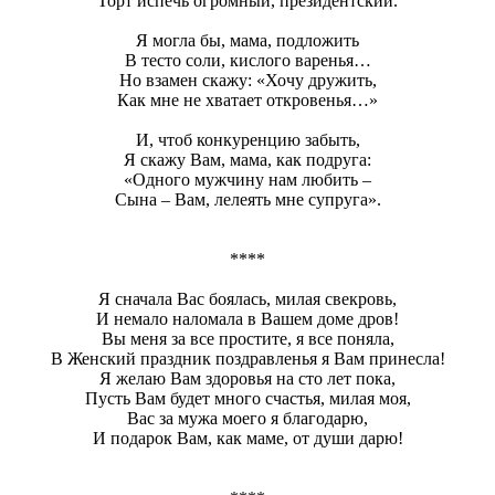
Торт испечь огромный, президентский.
Я могла бы, мама, подложить
В тесто соли, кислого варенья…
Но взамен скажу: «Хочу дружить,
Как мне не хватает откровенья…»
И, чтоб конкуренцию забыть,
Я скажу Вам, мама, как подруга:
«Одного мужчину нам любить –
Сына – Вам, лелеять мне супруга».
****
Я сначала Вас боялась, милая свекровь,
И немало наломала в Вашем доме дров!
Вы меня за все простите, я все поняла,
В Женский праздник поздравленья я Вам принесла!
Я желаю Вам здоровья на сто лет пока,
Пусть Вам будет много счастья, милая моя,
Вас за мужа моего я благодарю,
И подарок Вам, как маме, от души дарю!