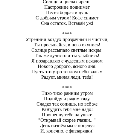
Солнце и цвела сирень.
Настроение поднимет
Песня бодрая и душ.
С добрым утром! Кофе снимет
Сна остаток. Вставай уж!
****
Утренний воздух прозрачный и чистый,
Ты просыпайся, в него окунись!
Солнце рассыпало светлые искры,
Так же лучисто и ты улыбнись!
Я поздравляю с чудесным началом
Нового доброго, ясного дня!
Пусть это утро теплом небывалым
Радует, милая леди, тебя!
****
Тихо-тихо ранним утром
Подойду и рядом сяду.
Сладко так сопишь, но всё же
Разбудить тебя мне надо!
Прошепчу тебе на ушко:
"Открывай скорее глазки..."
День начнём мы с поцелуя
И, конечно, с физзарядки!