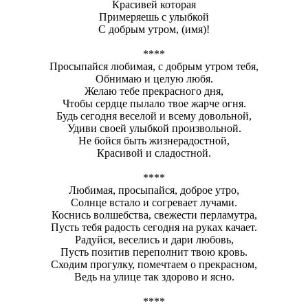
Красивей которая
Примеряешь с улыбкой
С добрым утром, (имя)!
****
Просыпайся любимая, с добрым утром тебя,
Обнимаю и целую любя.
Желаю тебе прекрасного дня,
Чтобы сердце пылало твое жарче огня.
Будь сегодня веселой и всему довольной,
Удиви своей улыбкой произвольной.
Не бойся быть жизнерадостной,
Красивой и сладостной.
****
Любимая, просыпайся, доброе утро,
Солнце встало и согревает лучами.
Коснись волшебства, свежести перламутра,
Пусть тебя радость сегодня на руках качает.
Радуйся, веселись и дари любовь,
Пусть позитив переполнит твою кровь.
Сходим прогулку, помечтаем о прекрасном,
Ведь на улице так здорово и ясно.
****