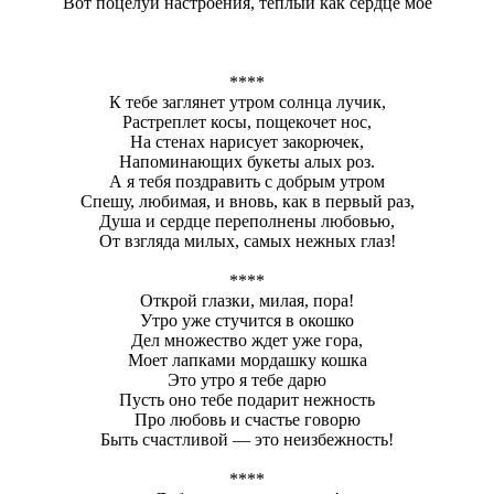
Вот поцелуй настроения, теплый как сердце моё
****
К тебе заглянет утром солнца лучик,
Растреплет косы, пощекочет нос,
На стенах нарисует закорючек,
Напоминающих букеты алых роз.
А я тебя поздравить с добрым утром
Спешу, любимая, и вновь, как в первый раз,
Душа и сердце переполнены любовью,
От взгляда милых, самых нежных глаз!
****
Открой глазки, милая, пора!
Утро уже стучится в окошко
Дел множество ждет уже гора,
Моет лапками мордашку кошка
Это утро я тебе дарю
Пусть оно тебе подарит нежность
Про любовь и счастье говорю
Быть счастливой — это неизбежность!
****