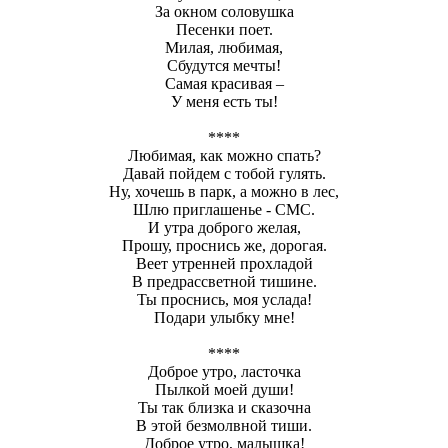
За окном соловушка
Песенки поет.
Милая, любимая,
Сбудутся мечты!
Самая красивая –
У меня есть ты!
****
Любимая, как можно спать?
Давай пойдем с тобой гулять.
Ну, хочешь в парк, а можно в лес,
Шлю приглашенье - СМС.
И утра доброго желая,
Прошу, проснись же, дорогая.
Веет утренней прохладой
В предрассветной тишине.
Ты проснись, моя услада!
Подари улыбку мне!
****
Доброе утро, ласточка
Пылкой моей души!
Ты так близка и сказочна
В этой безмолвной тиши.
Доброе утро, малышка!