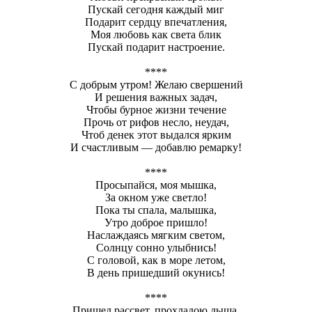
Пускай сегодня каждый миг
Подарит сердцу впечатления,
Моя любовь как света блик
Пускай подарит настроение.
****
С добрым утром! Желаю свершений
И решения важных задач,
Чтобы бурное жизни течение
Прочь от рифов несло, неудач,
Чтоб денек этот выдался ярким
И счастливым — добавлю ремарку!
****
Просыпайся, моя мышка,
За окном уже светло!
Пока ты спала, малышка,
Утро доброе пришло!
Наслаждаясь мягким светом,
Солнцу сонно улыбнись!
С головой, как в море летом,
В день пришедший окунись!
****
Пришел рассвет, прохладою дыша,