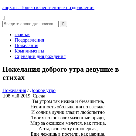
anqz.ru - Только качественные поздравления
главная
Поздравления
Пожелания
Комплименты
Сценарии дня рождения
Пожелания доброго утра девушке в
стихах
Пожелания
/
Доброе утро
08 май 2019, Среда
Ты утром так нежна и беззащитна,
Невинность обольщения во взгляде,
И солнца лучик гладит любопытно
Твоих волос взлохмаченные пряди,
Мир за окошком мечется, как птица,
А ты, всю суету опровергая,
Еще лежишь в постели, как царица,