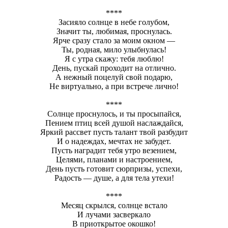
****
Засияло солнце в небе голубом,
Значит ты, любимая, проснулась.
Ярче сразу стало за моим окном —
Ты, родная, мило улыбнулась!
Я с утра скажу: тебя люблю!
День, пускай проходит на отлично.
А нежный поцелуй свой подарю,
Не виртуально, а при встрече лично!
****
Солнце проснулось, и ты просыпайся,
Пением птиц всей душой наслаждайся,
Яркий рассвет пусть талант твой разбудит
И о надеждах, мечтах не забудет.
Пусть наградит тебя утро везением,
Целями, планами и настроением,
День пусть готовит сюрпризы, успехи,
Радость — душе, а для тела утехи!
****
Месяц скрылся, солнце встало
И лучами засверкало
В приоткрытое окошко!