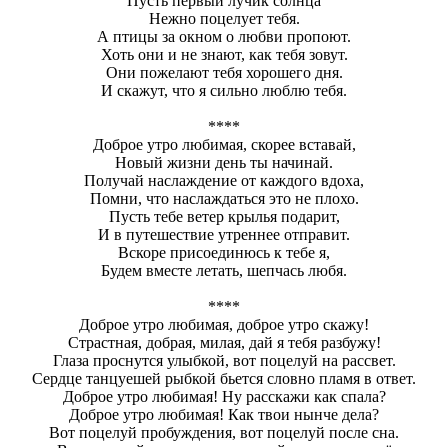
Пусть первый лучик солнца
Нежно поцелует тебя.
А птицы за окном о любви пропоют.
Хоть они и не знают, как тебя зовут.
Они пожелают тебя хорошего дня.
И скажут, что я сильно люблю тебя.
****
Доброе утро любимая, скорее вставай,
Новый жизни день ты начинай.
Получай наслаждение от каждого вдоха,
Помни, что наслаждаться это не плохо.
Пусть тебе ветер крылья подарит,
И в путешествие утреннее отправит.
Вскоре присоединюсь к тебе я,
Будем вместе летать, шепчась любя.
****
Доброе утро любимая, доброе утро скажу!
Страстная, добрая, милая, дай я тебя разбужу!
Глаза проснутся улыбкой, вот поцелуй на рассвет.
Сердце танцуешей рыбкой бьется словно пламя в ответ.
Доброе утро любимая! Ну расскажи как спала?
Доброе утро любимая! Как твои нынче дела?
Вот поцелуй пробуждения, вот поцелуй после сна.