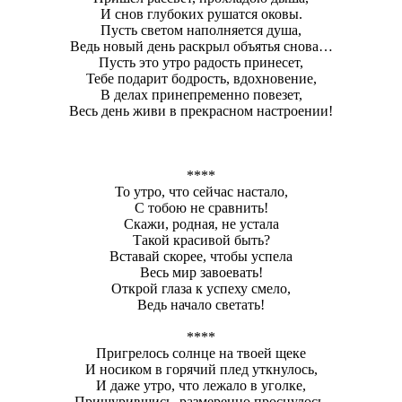
И снов глубоких рушатся оковы.
Пусть светом наполняется душа,
Ведь новый день раскрыл объятья снова…
Пусть это утро радость принесет,
Тебе подарит бодрость, вдохновение,
В делах принепременно повезет,
Весь день живи в прекрасном настроении!
****
То утро, что сейчас настало,
С тобою не сравнить!
Скажи, родная, не устала
Такой красивой быть?
Вставай скорее, чтобы успела
Весь мир завоевать!
Открой глаза к успеху смело,
Ведь начало светать!
****
Пригрелось солнце на твоей щеке
И носиком в горячий плед уткнулось,
И даже утро, что лежало в уголке,
Прищурившись, размеренно проснулось.