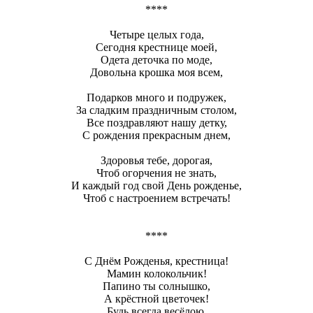
****
Четыре целых года,
Сегодня крестнице моей,
Одета деточка по моде,
Довольна крошка моя всем,
Подарков много и подружек,
За сладким праздничным столом,
Все поздравляют нашу детку,
С рождения прекрасным днем,
Здоровья тебе, дорогая,
Чтоб огорчения не знать,
И каждый год свой День рожденье,
Чтоб с настроением встречать!
****
С Днём Рожденья, крестница!
Мамин колокольчик!
Папино ты солнышко,
А крёстной цветочек!
Будь всегда весёлою,