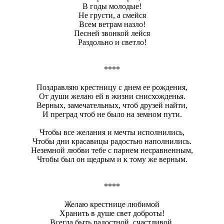
В годы молодые!
Не грусти, а смейся
Всем ветрам назло!
Песней звонкой лейся
Раздольно и светло!
****
Поздравляю крестницу с днем ее рождения,
От души желаю ей в жизни снисхожденья.
Верных, замечательных, чтоб друзей найти,
И преград чтоб не было на земном пути.
Чтобы все желания и мечты исполнились,
Чтобы дни красавицы радостью наполнились.
Неземной любви тебе с парнем несравненным,
Чтобы был он щедрым и к тому же верным.
****
Желаю крестнице любимой
Хранить в душе свет доброты!
Всегда быть радостной, счастливой,