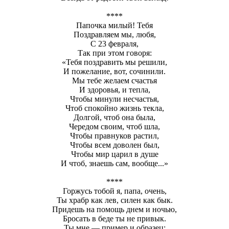
****
Папочка милый! Тебя
Поздравляем мы, любя,
С 23 февраля,
Так при этом говоря:
«Тебя поздравить мы решили,
И пожелание, вот, сочинили.
Мы тебе желаем счастья
И здоровья, и тепла,
Чтобы минули несчастья,
Чтоб спокойно жизнь текла,
Долгой, чтоб она была,
Чередом своим, чтоб шла,
Чтобы правнуков растил,
Чтобы всем доволен был,
Чтобы мир царил в душе
И чтоб, знаешь сам, вообще...»
****
Горжусь тобой я, папа, очень,
Ты храбр как лев, силен как бык.
Придешь на помощь днем и ночью,
Бросать в беде ты не привык.
Ты мне — пример и образец: