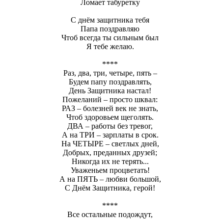
Ломает табуретку
С днём защитника тебя
Папа поздравляю
Чтоб всегда ты сильным был
Я тебе желаю.
****
Раз, два, три, четыре, пять –
Будем папу поздравлять,
День Защитника настал!
Пожеланий – просто шквал:
РАЗ – болезней век не знать,
Чтоб здоровьем щеголять.
ДВА – работы без тревог,
А на ТРИ – зарплаты в срок.
На ЧЕТЫРЕ – светлых дней,
Добрых, преданных друзей;
Никогда их не терять...
Уваженьем процветать!
А на ПЯТЬ – любви большой,
С Днём Защитника, герой!
****
Все остальные подождут,