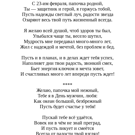
С 23-им февраля, папочка родной,
Ты — защитник и герой, я горжусь тобой,
Пусть надежды светлый луч, радости звезда
Озаряют весь твой путь жизненный всегда.
Я желаю всей душой, чтоб здоров ты был,
Улыбался чаще ты, весело шутил,
Мудрость мне передавал много-много лет,
Жил с надеждой и мечтой, без проблем и бед.
Пусть и в планах, и в делах ждет тебя успех,
Наполняет дни твои радость, звонкий смех,
Бьет энергия ключом и мечта зовет,
И счастливых много лет впереди пусть ждет!
****
Желаю, папочка мой нежный,
Тебе я в День мужчин, любя:
Как океан большой, безбрежный
Пусть будет счастье у тебя!
Пускай тебе всё удаётся,
Вовек ни в чём не знай преград,
И пусть ликует и смеётся
Всегда от радости твой взгляд!