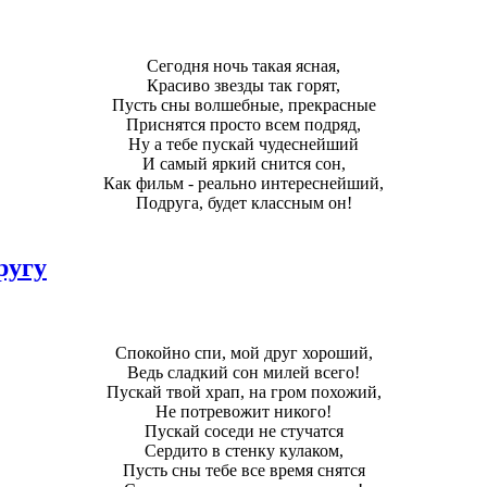
Сегодня ночь такая ясная,
Красиво звезды так горят,
Пусть сны волшебные, прекрасные
Приснятся просто всем подряд,
Ну а тебе пускай чудеснейший
И самый яркий снится сон,
Как фильм - реально интереснейший,
Подруга, будет классным он!
ругу
Спокойно спи, мой друг хороший,
Ведь сладкий сон милей всего!
Пускай твой храп, на гром похожий,
Не потревожит никого!
Пускай соседи не стучатся
Сердито в стенку кулаком,
Пусть сны тебе все время снятся