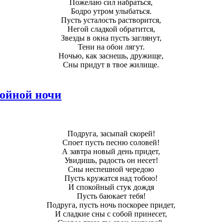
Пожелаю сил набраться,
Бодро утром улыбаться.
Пусть усталость растворится,
Негой сладкой обратится,
Звезды в окна пусть заглянут,
Тени на обои лягут.
Ночью, как заснешь, дружище,
Сны придут в твое жилище.
ойной ночи
Подруга, засыпай скорей!
Споет пусть песню соловей!
А завтра новый день придет,
Увидишь, радость он несет!
Сны неспешной чередою
Пусть кружатся над тобою!
И спокойный стук дождя
Пусть баюкает тебя!
Подруга, пусть ночь поскорее придет,
И сладкие сны с собой принесет,