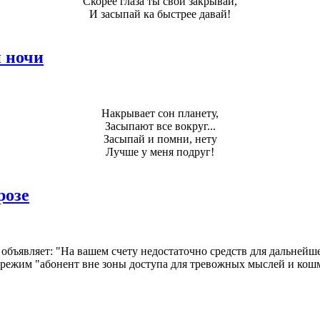
Скорее глаза ты свои закрывай,
И засыпай ка быстрее давай!
 ночи
Накрывает сон планету,
Засыпают все вокруг...
Засыпай и помни, нету
Лучше у меня подруг!
розе
й объявляет: "На вашем счету недостаточно средств для дальней
в режим "абонент вне зоны доступа для тревожных мыслей и кош