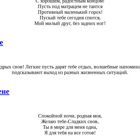
С хорошим, радостным концом!
Пусть под матрацем не таится
Противный маленький горох!
Пускай тебе сегодня спится,
Мой милый друг, без задних ног!
е
удрых снов! Легкие пусть дарят тебе отдых, волшебные напомина
подсказывают выход из разных жизненных ситуаций.
ене
Спокойной ночи, родная моя,
Желаю тебе-Сладких снов,
Ты в мире для меня одна,
Я для тебя на все готов!