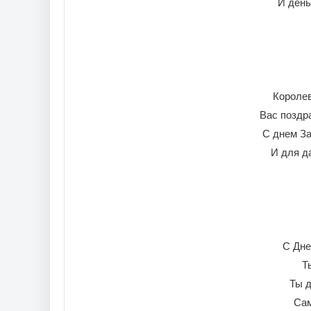
И день
Королев
Вас поздр
С днем За
И для д
С Дне
Т
Ты д
Сам