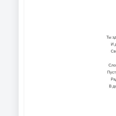
Ты з
И 
Св
Сло
Пуст
Ра
В д