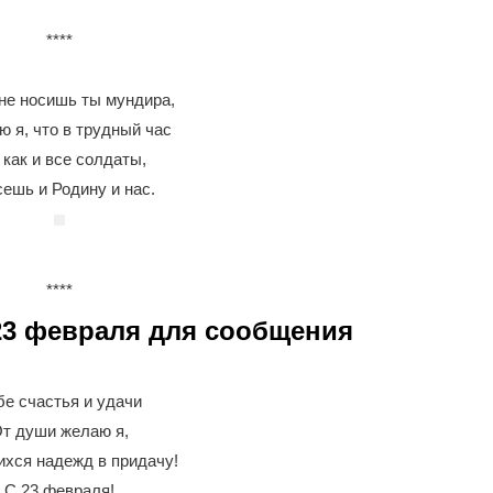
****
 не носишь ты мундира,
ю я, что в трудный час
 как и все солдаты,
ешь и Родину и нас.
****
23 февраля для сообщения
бе счастья и удачи
т души желаю я,
хся надежд в придачу!
С 23 февраля!