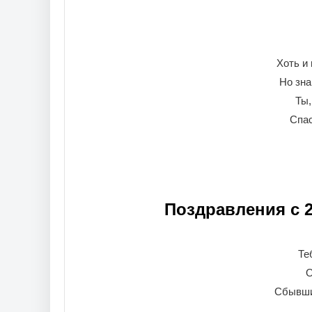
Хоть и
Но зна
Ты,
Спас
Поздравления с 
Те
О
Сбывши