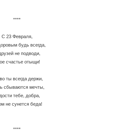
****
С 23 Февраля,
доровым будь всегда,
друзей не подводи,
ое счастье отыщи!
во ты всегда держи,
ь сбываются мечты,
дости тебе, добра,
ом не сунется беда!
****