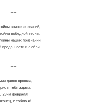
****
тойны воинских званий,
тойны победной весны,
тойны наших признаний
й преданности и любви!
****
мия давно прошла,
рно я тебя ждала,
С 23им февраля!
конец, с тобою я!