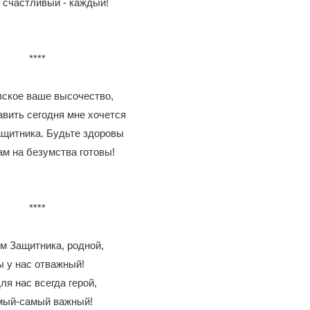
 счастливый - каждый!
****
ское ваше высочество,
авить сегодня мне хочется
щитника. Будьте здоровы
ам на безумства готовы!
****
м Защитника, родной,
ы у нас отважный!
ля нас всегда герой,
ый-самый важный!