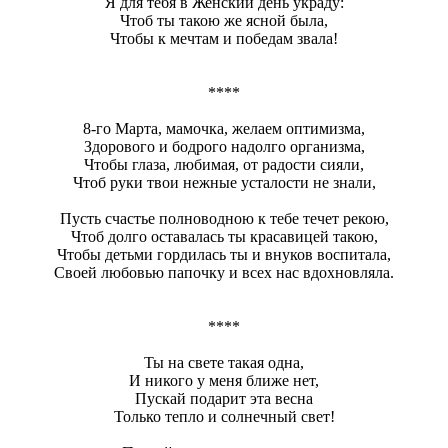
Я для тебя в Женский день украду:
Чтоб ты такою же ясной была,
Чтобы к мечтам и победам звала!
****
8-го Марта, мамочка, желаем оптимизма,
Здорового и бодрого надолго организма,
Чтобы глаза, любимая, от радости сияли,
Чтоб руки твои нежные усталости не знали,
Пусть счастье полноводною к тебе течет рекою,
Чтоб долго оставалась ты красавицей такою,
Чтобы детьми гордилась ты и внуков воспитала,
Своей любовью папочку и всех нас вдохновляла.
****
Ты на свете такая одна,
И никого у меня ближе нет,
Пускай подарит эта весна
Только тепло и солнечный свет!