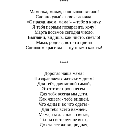
****
Мамочка, милая, солнышко встало!
Словно улыбка твоя засияла.
«С праздником, мама!» – тебе я кричу.
Я тебя первым поздравить хочу!
Марта восьмое сегодня число,
Выгляни, видишь, как чисто, светло!
Мама, родная, вот эти цветы
Слишком красивы — ну прямо как ты!
****
Дорогая наша мама!
Поздравляем с женским днем!
Для тебя, для милой самой,
Этот тост произнесем.
Для тебя всегда мы дети,
Как живем - тебе видней,
Что едим и во что одеты -
Для тебя всего важней.
Мама, ты для нас - святая,
Ты на свете лучше всех,
До ста лет живи, родная,