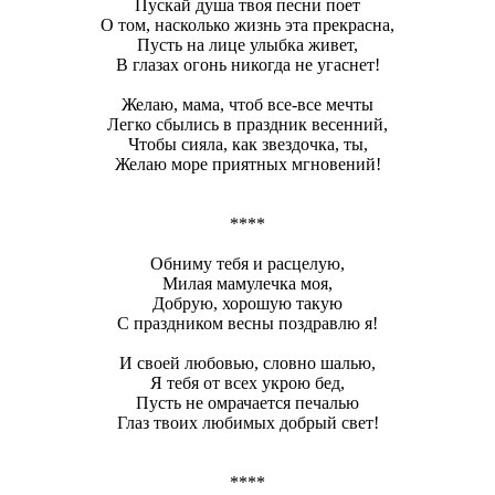
Пускай душа твоя песни поет
О том, насколько жизнь эта прекрасна,
Пусть на лице улыбка живет,
В глазах огонь никогда не угаснет!
Желаю, мама, чтоб все-все мечты
Легко сбылись в праздник весенний,
Чтобы сияла, как звездочка, ты,
Желаю море приятных мгновений!
****
Обниму тебя и расцелую,
Милая мамулечка моя,
Добрую, хорошую такую
С праздником весны поздравлю я!
И своей любовью, словно шалью,
Я тебя от всех укрою бед,
Пусть не омрачается печалью
Глаз твоих любимых добрый свет!
****