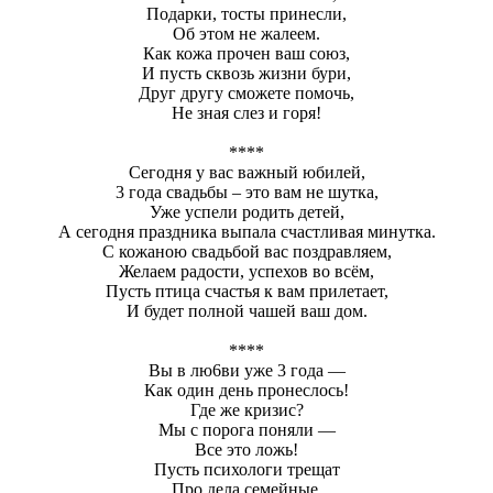
Подарки, тосты принесли,
Об этом не жалеем.
Как кожа прочен ваш союз,
И пусть сквозь жизни бури,
Друг другу сможете помочь,
Не зная слез и горя!
****
Сегодня у вас важный юбилей,
3 года свадьбы – это вам не шутка,
Уже успели родить детей,
А сегодня праздника выпала счастливая минутка.
С кожаною свадьбой вас поздравляем,
Желаем радости, успехов во всём,
Пусть птица счастья к вам прилетает,
И будет полной чашей ваш дом.
****
Вы в лю6ви уже 3 года —
Как один день пронеслось!
Где же кризис?
Мы с порога поняли —
Все это ложь!
Пусть психологи трещат
Про дела семейные,