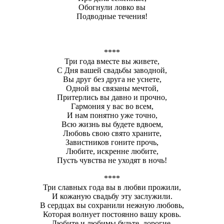
Обогнули ловко вы
Подводные течения!
****
Три года вместе вы живете,
С Дня вашей свадьбы заводной,
Вы друг без друга не уснете,
Одной вы связаны мечтой,
Притерлись вы давно и прочно,
Гармония у вас во всем,
И нам понятно уже точно,
Всю жизнь вы будете вдвоем,
Любовь свою свято храните,
Завистников гоните прочь,
Любите, искренне любите,
Пусть чувства не уходят в ночь!
****
Три славных года вы в любви прожили,
И кожаную свадьбу эту заслужили.
В сердцах вы сохранили нежную любовь,
Которая волнует постоянно вашу кровь.
Любите и любимы будьте, дорогие,