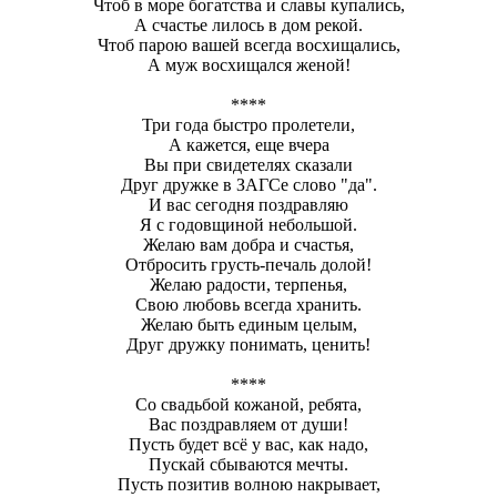
Чтоб в море богатства и славы купались,
А счастье лилось в дом рекой.
Чтоб парою вашей всегда восхищались,
А муж восхищался женой!
****
Три года быстро пролетели,
А кажется, еще вчера
Вы при свидетелях сказали
Друг дружке в ЗАГСе слово "да".
И вас сегодня поздравляю
Я с годовщиной небольшой.
Желаю вам добра и счастья,
Отбросить грусть-печаль долой!
Желаю радости, терпенья,
Свою любовь всегда хранить.
Желаю быть единым целым,
Друг дружку понимать, ценить!
****
Со свадьбой кожаной, ребята,
Вас поздравляем от души!
Пусть будет всё у вас, как надо,
Пускай сбываются мечты.
Пусть позитив волною накрывает,