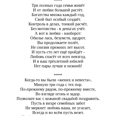
****
Три полных года семья живёт
И от любви большой растёт.
Богатства множа каждый год,
Свой быт особый создаёт.
Контроль в делах, тонкий расчёт,
Без мотовства - в деньгах учёт.
А вот в любви - наоборот:
Обилье ласк, безумств, щедрот.
Вы продолжаете полёт,
Не снизив прежних лет высот.
И пусть сто лет ещё пройдёт -
Любовь спасёт от всех невзгод.
И в ваш трёхлетний юбилей
Нет пары лучше и нежней!
****
Когда-то вы были «жених и невеста»,
Минуло три года с тех пор.
По-прежнему рядом, по-прежнему вместе,
Во взгляде огонь и задор.
Позвольте вас с кожаной свадьбой поздравить.
Пусть в вихре семейных забот
Не меркнет любовь ваша, не угасает,
Всегда и во всём пусть везет.