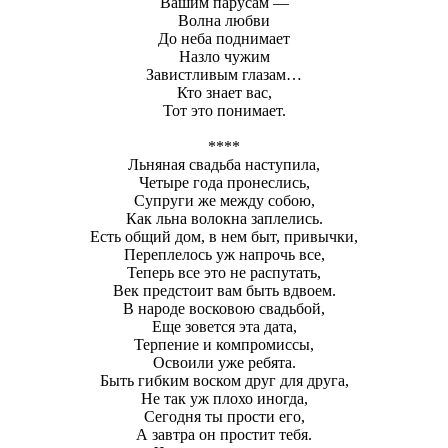
Вашим парусам —
Волна любви
До неба поднимает
Назло чужим
Завистливым глазам…
Кто знает вас,
Тот это понимает.
****
Льняная свадьба наступила,
Четыре года пронеслись,
Супруги же между собою,
Как льна волокна заплелись.
Есть общий дом, в нем быт, привычки,
Переплелось уж напрочь все,
Теперь все это не распутать,
Век предстоит вам быть вдвоем.
В народе восковою свадьбой,
Еще зовется эта дата,
Терпение и компромиссы,
Освоили уже ребята.
Быть гибким воском друг для друга,
Не так уж плохо иногда,
Сегодня ты прости его,
А завтра он простит тебя.