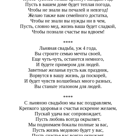
Пусть в вашем доме будет теплая погода,
Чтобы не знали вы печалей и невзгод!
Желаю также вам семейного достатка,
Чтобы не знали вы нужды ни в чем,
Пусть, словно мед, жизнь ваша будет сладкой,
Чтобы познали счастье вы вдвоем!
****
Льняная свадьба, уж 4 года,
Вы строите семью мечты своей,
Еще чуть-чуть, останется немного,
И будете примером для людей.
Заветные желанья пусть как праздник,
Ворвутся в вашу жизнь, да поскорей,
И будет чувств волшебных много разных,
Вы станьте эталоном для людей.
****
С льняною свадьбою мы вас поздравляем,
Крепкого здоровья и счастья искренне желаем,
Пускай удача вас сопровождает,
Пусть любовь всегда окрыляет.
Мы поднимаем бокалы полные за вас,
Пусть жизнь медовою будет у вас,
Пусть счастье вас всегда окружает,