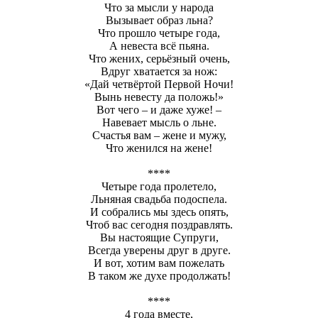
Что за мысли у народа
Вызывает образ льна?
Что прошло четыре года,
А невеста всё пьяна.
Что жених, серьёзный очень,
Вдруг хватается за нож:
«Дай четвёртой Первой Ночи!
Вынь невесту да положь!»
Вот чего – и даже хуже! –
Навевает мысль о льне.
Счастья вам – жене и мужу,
Что женился на жене!
****
Четыре года пролетело,
Льняная свадьба подоспела.
И собрались мы здесь опять,
Чтоб вас сегодня поздравлять.
Вы настоящие Супруги,
Всегда уверены друг в друге.
И вот, хотим вам пожелать
В таком же духе продолжать!
****
4 года вместе,