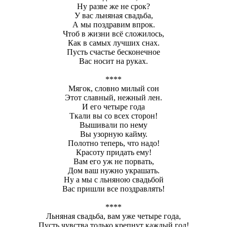
Ну разве же не срок?
У вас льняная свадьба,
А мы поздравим впрок.
Чтоб в жизни всё сложилось,
Как в самых лучших снах.
Пусть счастье бесконечное
Вас носит на руках.
****
Мягок, словно милый сон
Этот славный, нежный лен.
И его четыре года
Ткали вы со всех сторон!
Вышивали по нему
Вы узорную кайму.
Полотно теперь, что надо!
Красоту придать ему!
Вам его уж не порвать,
Дом ваш нужно украшать.
Ну а мы с льняною свадьбой
Вас пришли все поздравлять!
****
Льняная свадьба, вам уже четыре года,
Пусть чувства только крепнут каждый год!