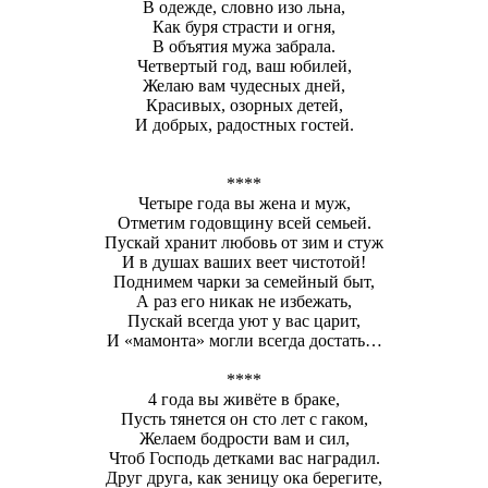
В одежде, словно изо льна,
Как буря страсти и огня,
В объятия мужа забрала.
Четвертый год, ваш юбилей,
Желаю вам чудесных дней,
Красивых, озорных детей,
И добрых, радостных гостей.
****
Четыре года вы жена и муж,
Отметим годовщину всей семьей.
Пускай хранит любовь от зим и стуж
И в душах ваших веет чистотой!
Поднимем чарки за семейный быт,
А раз его никак не избежать,
Пускай всегда уют у вас царит,
И «мамонта» могли всегда достать…
****
4 года вы живёте в браке,
Пусть тянется он сто лет с гаком,
Желаем бодрости вам и сил,
Чтоб Господь детками вас наградил.
Друг друга, как зеницу ока берегите,