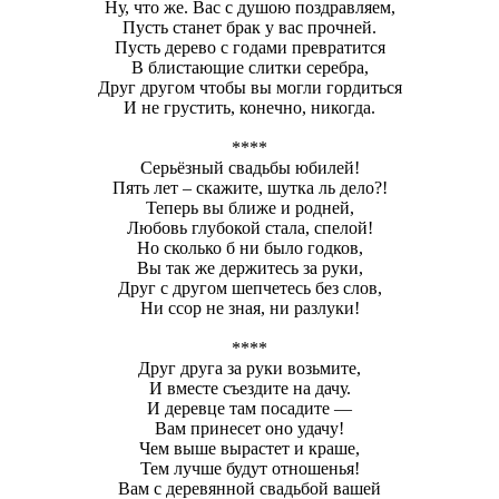
Ну, что же. Вас с душою поздравляем,
Пусть станет брак у вас прочней.
Пусть дерево с годами превратится
В блистающие слитки серебра,
Друг другом чтобы вы могли гордиться
И не грустить, конечно, никогда.
****
Серьёзный свадьбы юбилей!
Пять лет – скажите, шутка ль дело?!
Теперь вы ближе и родней,
Любовь глубокой стала, спелой!
Но сколько б ни было годков,
Вы так же держитесь за руки,
Друг с другом шепчетесь без слов,
Ни ссор не зная, ни разлуки!
****
Друг друга за руки возьмите,
И вместе съездите на дачу.
И деревце там посадите —
Вам принесет оно удачу!
Чем выше вырастет и краше,
Тем лучше будут отношенья!
Вам с деревянной свадьбой вашей