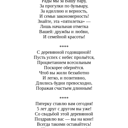
Рады мы за Вашу пару,
За прогулки по бульвару,
За идиллию и верность,
И семьи закономерность!
Знайте, эта «пятилетка» —
Лишь начальная отметка
Вашей: дружбы и любви,
И семейной красоты!
****
С деревянной годовщиной!
Пусть успех с небес прольётся,
Процветанием всесильным
Поскорее обернётся.
Чтоб вы жили беззаботно
И легко, и позитивно,
Длились будни превосходно,
Поражая счастьем длинным!
****
Пятерку ставлю вам сегодня!
5 лет друг с другом вы уже!
Со свадьбой этой деревянной
Поздравлю вас — вы на коне!
Всегда такими оставайтесь!