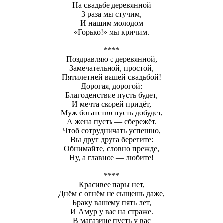
На свадьбе деревянной
3 раза мы стучим,
И нашим молодом
«Горько!» мы кричим.
****
Поздравляю с деревянной,
Замечательной, простой,
Пятилетней вашей свадьбой!
Дорогая, дорогой:
Благоденствие пусть будет,
И мечта скорей придёт,
Муж богатство пусть добудет,
А жена пусть — сбережёт.
Чтоб сотрудничать успешно,
Вы друг друга берегите:
Обнимайте, словно прежде,
Ну, а главное — любите!
****
Красивее пары нет,
Днём с огнём не сыщешь даже,
Браку вашему пять лет,
И Амур у вас на страже.
В магазине пусть у вас