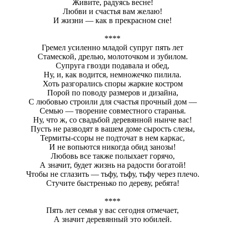
Живите, радуясь весне!
Любви и счастья вам желаю!
И жизни — как в прекрасном сне!
****
Гремел усиленно младой супруг пять лет
Стамеской, дрелью, молоточком и зубилом.
Супруга гвозди подавала и обед,
Ну, и, как водится, немножечко пилила.
Хоть разгорались споры жаркие костром
Порой по поводу размеров и дизайна,
С любовью строили для счастья прочный дом —
Семью — творение совместного старанья.
Ну, что ж, со свадьбой деревянной нынче вас!
Пусть не разводят в вашем доме сырость слезы,
Термиты-ссоры не подточат в нем каркас,
И не вопьются никогда обид занозы!
Любовь все также полыхает горячо,
А значит, будет жизнь на радости богатой!
Чтобы не сглазить — тьфу, тьфу, тьфу через плечо.
Стучите быстренько по дереву, ребята!
****
Пять лет семья у вас сегодня отмечает,
А значит деревянный это юбилей.