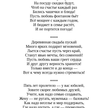
На посуду скидки будут,
Чтоб на счастье каждый раз
Бились чашечки и блюда!
Пусть любовь фонтаном бьёт
Всё мощнее с каждым годом,
И бюджет в семье растёт,
И не портится погода!
****
Деревянная свадьба пускай
Много ярких подарит мгновений,
Льется счастье пусть через край,
Станут явью мечты, без сомнений!
Пусть любовь ваши греет сердца
И друг другу верность хранится!
Только вместе и до конца —
Вот к чему всегда нужно стремиться!
****
Пять лет пролетело — у вас юбилей,
Зовите скорее любимых друзей,
Учите, как надо семью создавать,
Жену — не ругать, муженька — баловать!
Как надо веселье и мир поддержать,
Где надо шутить, а где — промолчать.