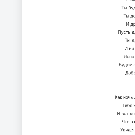
Ты бу
Ты до
И др
Пусть д
Ты д
И ни
Ясно 
Будем с
Доб
Как ночь
Тебя 
И встрет
Что в 
Увидет