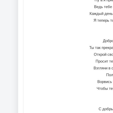
Ведь тебе 
Каждый день 
Я теперь т
Добро
Ты так прекр
Открой сво
Просит те
Взгляни в 
Пол
Ворвись 
Чтобы те
С добры