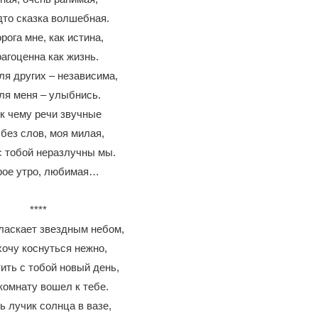
дто сказка волшебная.
рога мне, как истина,
агоценна как жизнь.
ля других – независима,
ля меня – улыбнись.
 к чему речи звучные
без слов, моя милая,
 тобой неразлучны мы.
рое утро, любимая…
****
 ласкает звездным небом,
хочу коснуться нежно,
ить с тобой новый день,
комнату вошел к тебе.
ь лучик солнца в вазе,