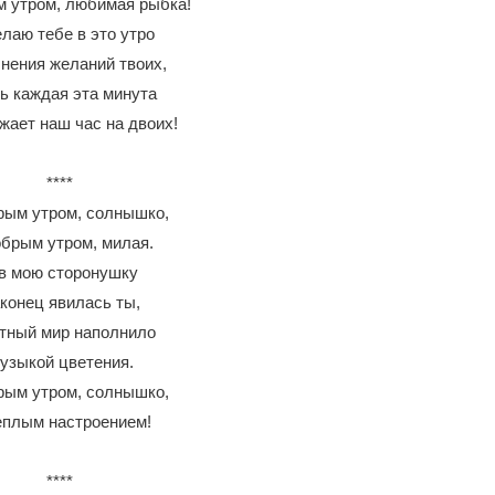
 утром, любимая рыбка!
лаю тебе в это утро
нения желаний твоих,
ь каждая эта минута
жает наш час на двоих!
****
рым утром, солнышко,
брым утром, милая.
в мою сторонушку
конец явилась ты,
тный мир наполнило
узыкой цветения.
рым утром, солнышко,
еплым настроением!
****