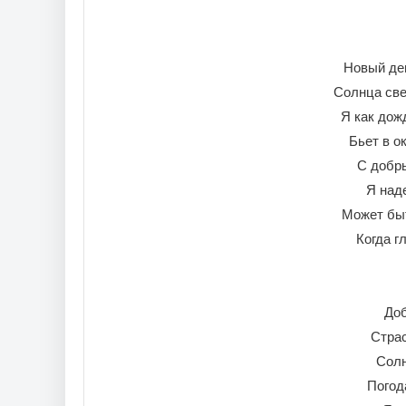
Новый ден
Солнца све
Я как дожд
Бьет в о
С добры
Я над
Может быт
Когда г
Доб
Страс
Солн
Погод