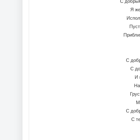
С добрым
Я же
Испол
Пуст
Прибли
С доб
С до
И 
На
Грус
М
С доб
С т