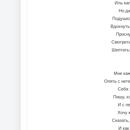
Иль кап
Но да
Подушко
Вдохнуть
Просну
Смотреть
Шептать
Мне каж
Опять с нет
Себя 
Пишу, х
И с п
Хочу к
Сказать,
И как