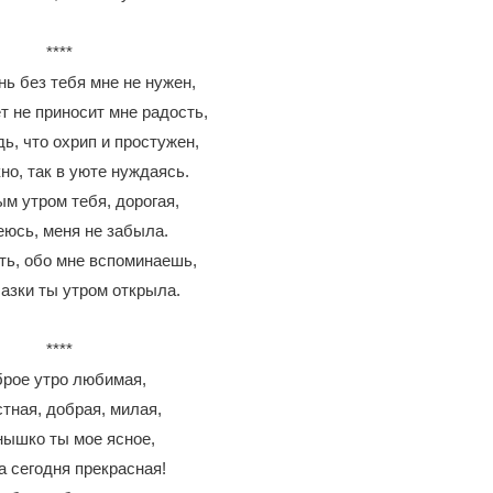
****
ь без тебя мне не нужен,
т не приносит мне радость,
ь, что охрип и простужен,
кно, так в уюте нуждаясь.
м утром тебя, дорогая,
еюсь, меня не забыла.
ь, обо мне вспоминаешь,
лазки ты утром открыла.
****
рое утро любимая,
тная, добрая, милая,
ышко ты мое ясное,
а сегодня прекрасная!