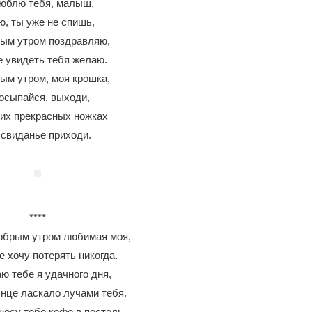
юблю тебя, малыш,
ю, ты уже не спишь,
ым утром поздравляю,
е увидеть тебя желаю.
ым утром, моя крошка,
осыпайся, выходи,
их прекрасных ножках
 свиданье приходи.
****
обрым утром любимая моя,
е хочу потерять никогда.
ю тебе я удачного дня,
нце ласкало лучами тебя.
несу тебе кофе в постель,