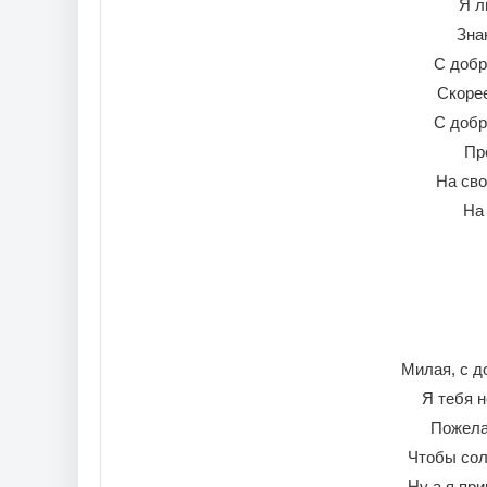
Я л
Зна
С добр
Скоре
С добр
Пр
На сво
На
Милая, с д
Я тебя н
Пожела
Чтобы сол
Ну а я при