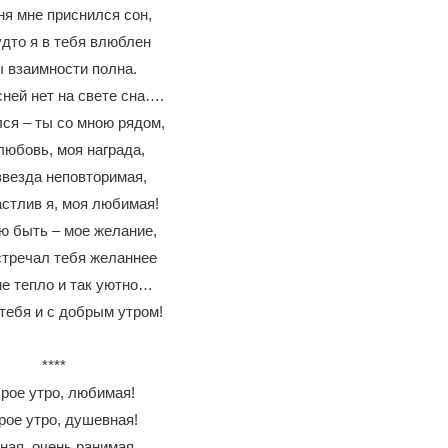
ня мне приснился сон,
удто я в тебя влюблен
ы взаимности полна.
ней нет на свете сна….
ся – ты со мною рядом,
любовь, моя награда,
звезда неповторимая,
астлив я, моя любимая!
ю быть – мое желание,
стречал тебя желаннее
не тепло и так уютно…
ебя и с добрым утром!
****
рое утро, любимая!
рое утро, душевная!
ная, очень ранимая,