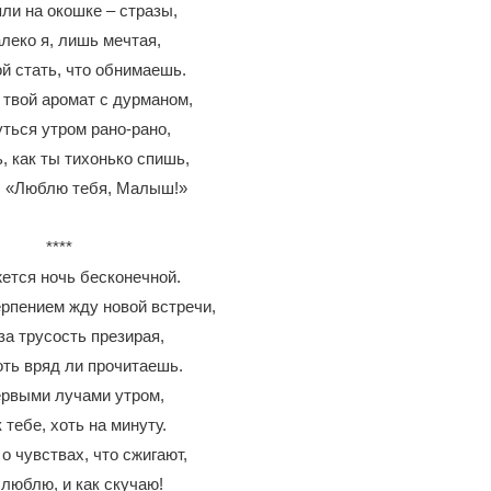
ли на окошке – стразы,
леко я, лишь мечтая,
й стать, что обнимаешь.
 твой аромат с дурманом,
ться утром рано-рано,
, как ты тихонько спишь,
: «Люблю тебя, Малыш!»
****
ется ночь бесконечной.
ерпением жду новой встречи,
за трусость презирая,
оть вряд ли прочитаешь.
ервыми лучами утром,
 тебе, хоть на минуту.
 о чувствах, что сжигают,
 люблю, и как скучаю!