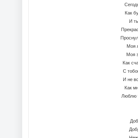
Сегод
Как б
И т
Прекрас
Проснул
Моя 
Моя 
Как сч
С тобо
И не в
Как м
Люблю т
Доб
Доб
Неж