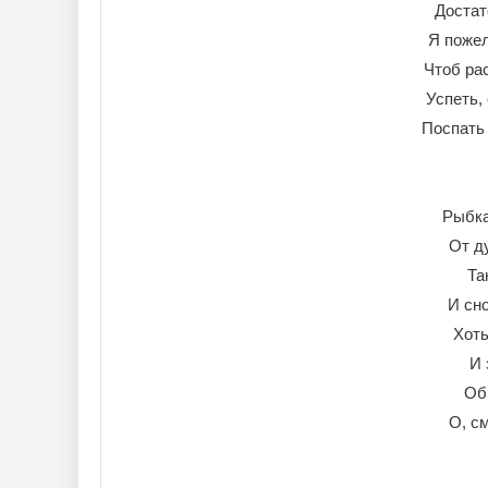
Достат
Я пожел
Чтоб ра
Успеть,
Поспать 
Рыбка
От д
Та
И сн
Хоть
И 
Об
О, с