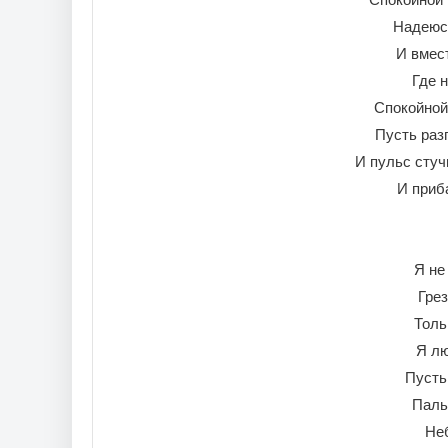
Надеюсь
И вмес
Где н
Спокойной 
Пусть разг
И пульс стуч
И приб
Я не
Грез
Толь
Я лю
Пусть
Паль
Неб