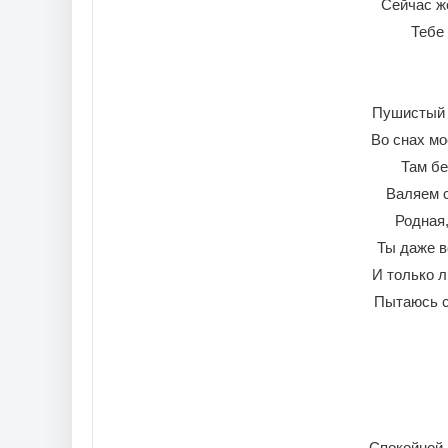
Сейчас ж
Тебе
Пушистый 
Во снах мо
Там бе
Валяем с
Родная,
Ты даже в
И только л
Пытаюсь с
Спокойной 