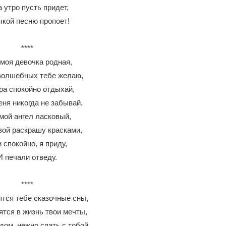
а утро пусть придет,
чкой песню пропоет!
****
 моя девочка родная,
волшебных тебе желаю,
ра спокойно отдыхай,
еня никогда не забывай.
мой ангел ласковый,
вой раскрашу красками,
 спокойно, я приду,
И печали отведу.
****
ятся тебе сказочные сны,
ятся в жизнь твои мечты,
дом, нежно спать с тобой,