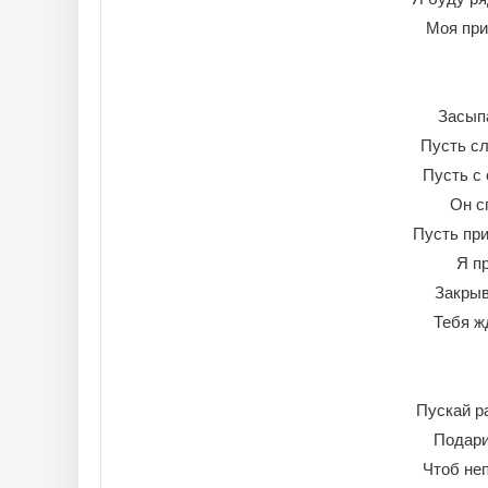
Моя при
Засыпа
Пусть сл
Пусть с 
Он с
Пусть пр
Я п
Закрыв
Тебя ж
Пускай ра
Подари
Чтоб не