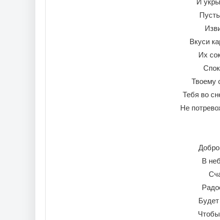
И укры
Пусть
Изви
Вкуси ка
Их со
Спок
Твоему 
Тебя во сн
Не потрево
Добро
В неб
Сч
Радо
Будет 
Чтобы