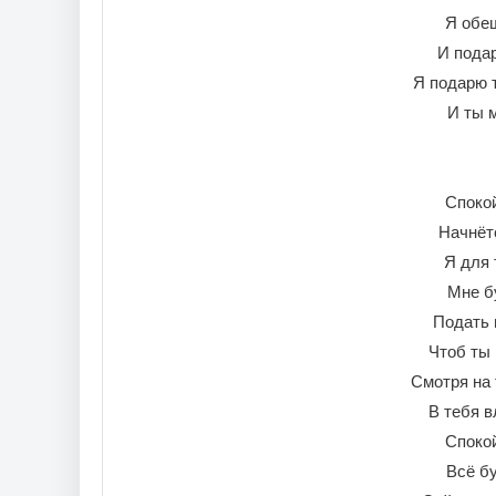
Я обещ
И пода
Я подарю 
И ты 
Спокой
Начнёт
Я для 
Мне б
Подать 
Чтоб ты
Смотря на
В тебя в
Спокой
Всё б