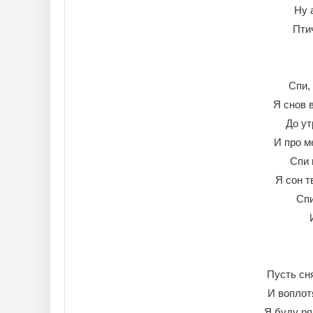
Ну 
Пти
Спи,
Я снов 
До ут
И про м
Спи 
Я сон т
Спи
Пусть сн
И воплот
Я буду ря