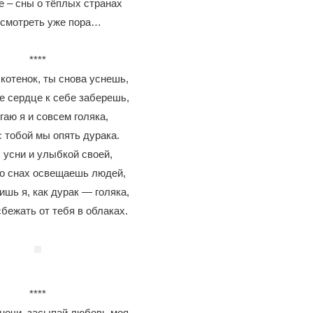
е – сны о тёплых странах
 смотреть уже пора…
****
котенок, ты снова уснешь,
е сердце к себе заберешь,
гаю я и совсем голяка,
 тобой мы опять дурака.
 усни и улыбкой своей,
о снах освещаешь людей,
ишь я, как дурак — голяка,
бежать от тебя в облаках.
****
ночи, засыпай любовь моя,