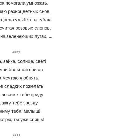
ок помогала умножать.
аю разноцветных снов,
сцвела улыбка на губах,
 считая розовых слонов,
на зеленеющих лугах. ...
****
, зайка, солнце, свет!
уши большой привет!
к мечтаю я обнять,
ов сладких пожелать!
 во сне к тебе приду
зажгу тебе звезду,
ниму тебя, малыш!
мотрю, ты уже спишь!
****