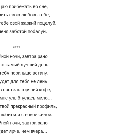
аю прибежать во сне,
рить свою любовь тебе,
тебе свой жаркий поцелуй,
меня заботой побалуй.
****
ной ночи, завтра рано
ся самый лучший день!
тебя пораньше встану,
удет для тебя не лень
в постель горячий кофе,
 мне улыбнулась мило…
 твой прекрасный профиль,
любиться с новой силой.
ной ночи, завтра рано
удет ярче, чем вчера…