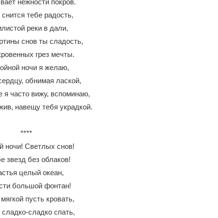
вает нежности покров.
 снится тебе радость,
листой реки в дали,
ртины снов ты сладость,
кровенных грез мечты.
ойной ночи я желаю,
сердцу, обнимая лаской,
е я часто вижу, вспоминаю,
жив, навещу тебя украдкой.
****
й ночи! Светлых снов!
е звезд без облаков!
астья целый океан,
сти большой фонтан!
мягкой пусть кровать,
 сладко-сладко спать,