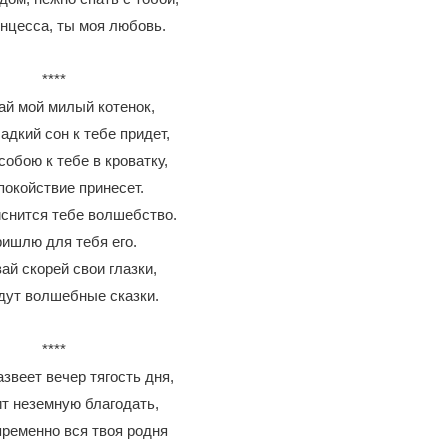
нцесса, ты моя любовь.
****
й мой милый котенок,
адкий сон к тебе придет,
собою к тебе в кроватку,
покойствие принесет.
иснится тебе волшебство.
ришлю для тебя его.
ай скорей свои глазки,
дут волшебные сказки.
****
звеет вечер тягость дня,
т неземную благодать,
пременно вся твоя родня