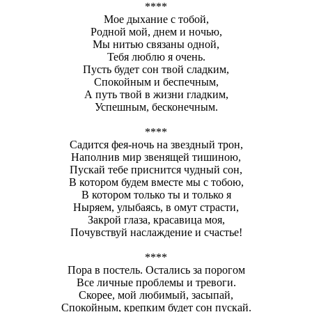
****
Мое дыхание с тобой,
Родной мой, днем и ночью,
Мы нитью связаны одной,
Тебя люблю я очень.
Пусть будет сон твой сладким,
Спокойным и беспечным,
А путь твой в жизни гладким,
Успешным, бесконечным.
****
Садится фея-ночь на звездный трон,
Наполнив мир звенящей тишиною,
Пускай тебе приснится чудный сон,
В котором будем вместе мы с тобою,
В котором только ты и только я
Ныряем, улыбаясь, в омут страсти,
Закрой глаза, красавица моя,
Почувствуй наслаждение и счастье!
****
Пора в постель. Остались за порогом
Все личные проблемы и тревоги.
Скорее, мой любимый, засыпай,
Спокойным, крепким будет сон пускай.