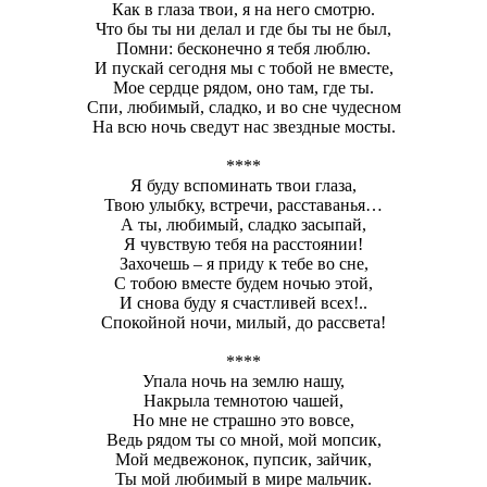
Как в глаза твои, я на него смотрю.
Что бы ты ни делал и где бы ты не был,
Помни: бесконечно я тебя люблю.
И пускай сегодня мы с тобой не вместе,
Мое сердце рядом, оно там, где ты.
Спи, любимый, сладко, и во сне чудесном
На всю ночь сведут нас звездные мосты.
****
Я буду вспоминать твои глаза,
Твою улыбку, встречи, расставанья…
А ты, любимый, сладко засыпай,
Я чувствую тебя на расстоянии!
Захочешь – я приду к тебе во сне,
С тобою вместе будем ночью этой,
И снова буду я счастливей всех!..
Спокойной ночи, милый, до рассвета!
****
Упала ночь на землю нашу,
Накрыла темнотою чашей,
Но мне не страшно это вовсе,
Ведь рядом ты со мной, мой мопсик,
Мой медвежонок, пупсик, зайчик,
Ты мой любимый в мире мальчик.