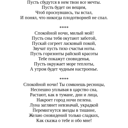
Пусть сбудутся в нем твои все мечты.
Пусть будет он вещим,
Чтоб проснувшись, ты встал,
И понял, что никогда плодотворней не спал.
****
Спокойной ночи, милый мой!
Пусть сны тебя окутают заботой,
Пускай согреет ласковый покой,
Звучат пусть тихо счастья ноты.
Пусть горизонты райской красоты
Тебе покажут сновиденья,
Пусть окружает море теплоты,
А утром будет чудным настроенье.
****
Спокойной ночи! Ты сомкнешь ресницы,
Неспешно уплывая в царство сна,
Растают, как в тумане, дни и лица,
Накроет город ночи пелена.
Луна заглянет невзначай, украдкой
Перемигнутся звезды в тишине,
Желаю сновидений только сладких,
Как сказка о тебе и обо мне!