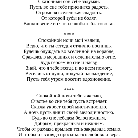
Сказочный сон себе задумай.
Пусть во сне тебе приснится радость,
Огромная вселенская сладость.
От которой зубы не болят,
Вдохновение и счастье любить благоволят.
****
Спокойной ночи мой малыш,
Верю, что ты сегодня отлично поспишь.
Будешь блуждать во вселенной на корабле,
Сражаясь в мерцаниях и ослепительно огне.
Будь героем во сне и наяву,
Знай, что я тебе всегда и во всем помогу.
Веселись от души, получай наслаждение,
Пусть тебя утром посетит вдохновение.
****
Спокойной ночи тебе я желаю,
Счастье во сне тебя пусть встречает.
Сказка укроет своей мистичностью,
А ночь пусть дивит своей мелодичностью.
Будь во сне лебедем белоснежным,
Добрым, прекрасным и нежным.
Чтобы от размаха крыльев тень закрывала землю,
И чтобы от взгляда просыпалась любовь и вера.