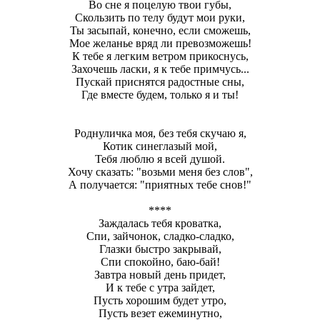
Во сне я поцелую твои губы,
Скользить по телу будут мои руки,
Ты засыпай, конечно, если сможешь,
Мое желанье вряд ли превозможешь!
К тебе я легким ветром прикоснусь,
Захочешь ласки, я к тебе примчусь...
Пускай приснятся радостные сны,
Где вместе будем, только я и ты!
Роднуличка моя, без тебя скучаю я,
Котик синеглазый мой,
Тебя люблю я всей душой.
Хочу сказать: "возьми меня без слов",
А получается: "приятных тебе снов!"
****
Заждалась тебя кроватка,
Спи, зайчонок, сладко-сладко,
Глазки быстро закрывай,
Спи спокойно, баю-бай!
Завтра новый день придет,
И к тебе с утра зайдет,
Пусть хорошим будет утро,
Пусть везет ежеминутно,