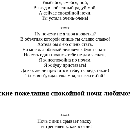
Улыбайся, смейся, пой,
Взгляд влюбленный радуй мой,
А сейчас спокойной ночи,
Ты устала очень-очень!
****
Ну почему не я твоя кроватка?
В объятиях которой спишь ты сладко сладко!
Хотела бы я ею очень стать,
На мне ж любимый человечек будет спать!
Но есть один нюанс - тебе не дам я спать,
Я ж неспокойна по ночам,
Я ж буду приставать!
Да как же не пристать к тебе, ты ведь такой!
Ты ж возбуждалочка моя, ты секси-бой!
ские пожелания спокойной ночи любимо
****
Ночь с лица срывает маску:
Ты трепещешь, как в огне!