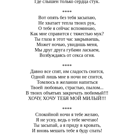
Где слышен только сердца стук.
****
Вот опять без тебя засыпаю,
Не хватает тепла твоих рук,
О тебе я сейчас вспоминаю,
Как мне справится с тяжестью мук?
Ты глаза в этот час закрываешь,
Может ночью, увидишь меня,
Мы друг друга губами ласкаем,
Возбуждаясь от секса огня.
****
Давно все спят, им сладость снится,
Одной лишь мне в ночи не спится,
Томлюсь в желании напиться
Твоей любовью, страстью, пылом...
В твоих объятьях закричать любимый!!!
ХОЧУ, ХОЧУ ТЕБЯ МОЙ МИЛЫЙ!!!
****
Спокойной ночи я тебе желаю,
Я не усну, ведь о тебе мечтаю!
Ты засыпай, а я приду в кровать,
И вновь мешать тебе я буду спать!