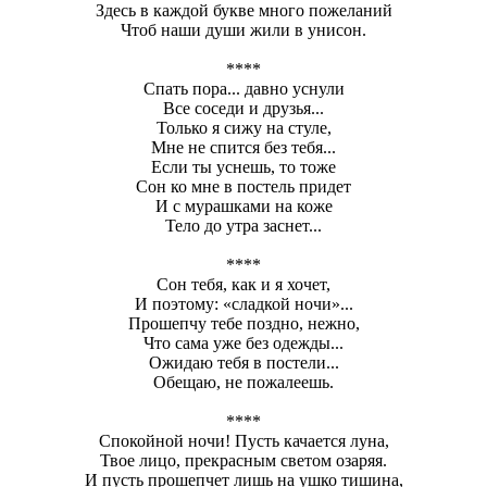
Здесь в каждой букве много пожеланий
Чтоб наши души жили в унисон.
****
Спать пора... давно уснули
Все соседи и друзья...
Только я сижу на стуле,
Мне не спится без тебя...
Если ты уснешь, то тоже
Сон ко мне в постель придет
И с мурашками на коже
Тело до утра заснет...
****
Сон тебя, как и я хочет,
И поэтому: «сладкой ночи»...
Прошепчу тебе поздно, нежно,
Что сама уже без одежды...
Ожидаю тебя в постели...
Обещаю, не пожалеешь.
****
Спокойной ночи! Пусть качается луна,
Твое лицо, прекрасным светом озаряя.
И пусть прошепчет лишь на ушко тишина,