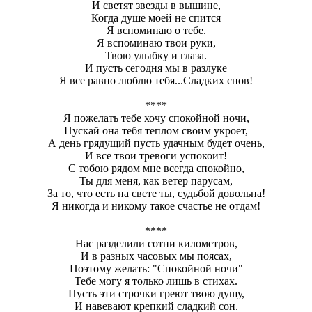
И светят звeзды в вышине,
Когда душе моей не спится
Я вспоминаю о тебе.
Я вспоминаю твои руки,
Твою улыбку и глаза.
И пусть сегодня мы в разлуке
Я всe равно люблю тебя...Сладких снов!
****
Я пожелать тебе хочу спокойной ночи,
Пускай она тебя теплом своим укроет,
А день грядущий пусть удачным будет очень,
И все твои тревоги успокоит!
С тобою рядом мне всегда спокойно,
Ты для меня, как ветер парусам,
За то, что есть на свете ты, судьбой довольна!
Я никогда и никому такое счастье не отдам!
****
Нас разделили сотни километров,
И в разных часовых мы поясах,
Поэтому желать: "Спокойной ночи"
Тебе могу я только лишь в стихах.
Пусть эти строчки греют твою душу,
И навевают крепкий сладкий сон.