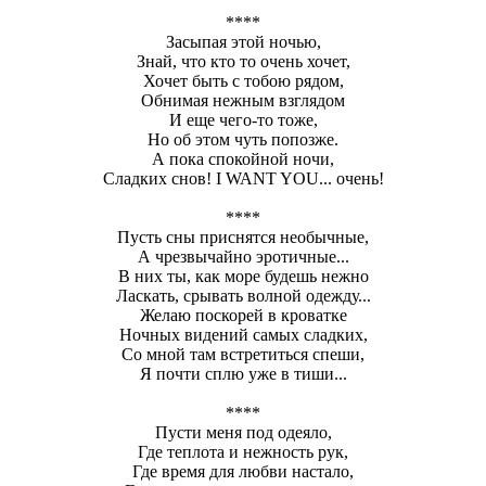
****
Засыпая этой ночью,
Знай, что кто то очень хочет,
Хочет быть с тобою рядом,
Обнимая нежным взглядом
И еще чего-то тоже,
Но об этом чуть попозже.
А пока спокойной ночи,
Сладких снов! I WANT YOU... очень!
****
Пусть сны приснятся необычные,
А чрезвычайно эротичные...
В них ты, как море будешь нежно
Ласкать, срывать волной одежду...
Желаю поскорей в кроватке
Ночных видений самых сладких,
Со мной там встретиться спеши,
Я почти сплю уже в тиши...
****
Пусти меня под одеяло,
Где теплота и нежность рук,
Где время для любви настало,