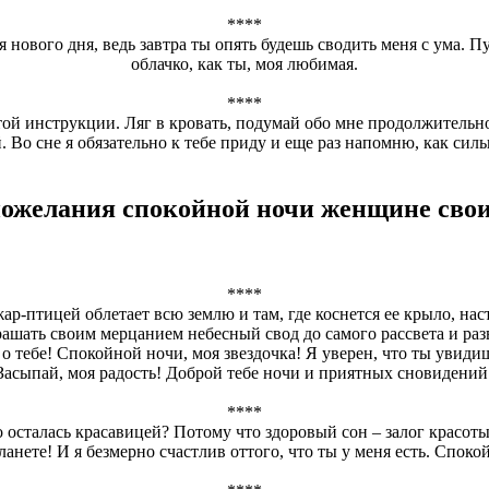
****
 нового дня, ведь завтра ты опять будешь сводить меня с ума. П
облачко, как ты, моя любимая.
****
той инструкции. Ляг в кровать, подумай обо мне продолжительно
. Во сне я обязательно к тебе приду и еще раз напомню, как сил
ожелания спокойной ночи женщине сво
****
-птицей облетает всю землю и там, где коснется ее крыло, наст
рашать своим мерцанием небесный свод до самого рассвета и раз
 о тебе! Спокойной ночи, моя звездочка! Я уверен, что ты увидиш
Засыпай, моя радость! Доброй тебе ночи и приятных сновидений
****
 осталась красавицей? Потому что здоровый сон – залог красоты!
анете! И я безмерно счастлив оттого, что ты у меня есть. Спок