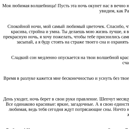
Моя любимая волшебница! Пусть эта ночь окунет нас в вечно юн
увидим, как Р
Спокойной ночи, мой самый любимый цветочек. Спасибо, что 
красива, стройна и умна. Ты делаешь мою жизнь лучше, я 
прекрасную ночь, я хочу пожелать, чтобы тебе приснились сам
засыпай, а я буду стоять на страже твоего сна и охраня
Сладкий сон медленно опускается на твои волшебной крас
сча
Время в разлуке кажется мне бесконечностью и уснуть без тв
День уходит, ночь берет в свои руки правление. Шепчут месяц
Все одинаково красивые: яркие, загадочные. А я свою единс
любимая, ведь тебя сегодня ждут потрясающие сны. Ничто н