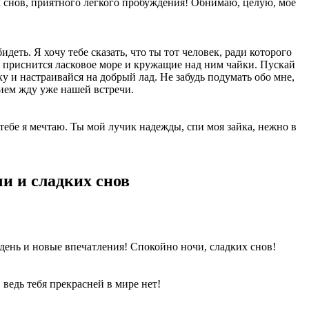
ых снов, приятного легкого пробуждения! Обнимаю, целую, моё
деть. Я хочу тебе сказать, что ты тот человек, ради которого
е приснится ласковое море и кружащие над ним чайки. Пускай
у и настраивайся на добрый лад. Не забудь подумать обо мне,
нием жду уже нашей встречи.
 тебе я мечтаю. Ты мой лучик надежды, спи моя зайка, нежно в
и и сладких снов
 день и новые впечатления! Спокойно ночи, сладких снов!
 ведь тебя прекрасней в мире нет!