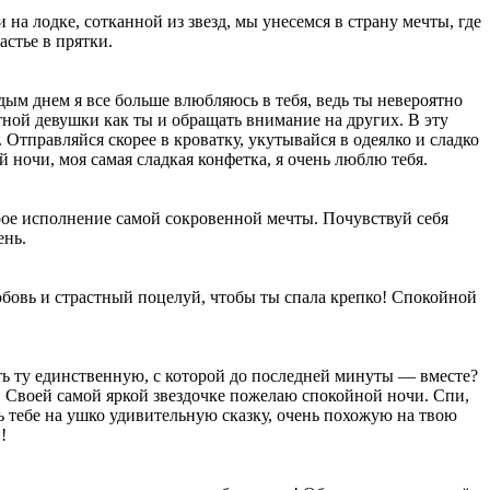
на лодке, сотканной из звезд, мы унесемся в страну мечты, где
стье в прятки.
дым днем я все больше влюбляюсь в тебя, ведь ты невероятно
тной девушки как ты и обращать внимание на других. В эту
Отправляйся скорее в кроватку, укутывайся в одеялко и сладко
й ночи, моя самая сладкая конфетка, я очень люблю тебя.
рое исполнение самой сокровенной мечты. Почувствуй себя
ень.
юбовь и страстный поцелуй, чтобы ты спала крепко! Спокойной
ать ту единственную, с которой до последней минуты — вместе?
. Своей самой яркой звездочке пожелаю спокойной ночи. Спи,
ь тебе на ушко удивительную сказку, очень похожую на твою
!