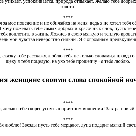
сё утихает, успокаивается, природа отдыхает. Желаю тебе добр
золото!
****
а мое поведение и не обижайся на меня, ведь я не хотел тебя оби
 хочу пожелать тебе самых добрых и красочных снов, пусть теб
ебя воплотить в жизнь. Ложись в свою мягкую и теплую кроватк
, ведь мои чувства невероятно сильны. Я с огромным предвкуше
****
 сказку тебе расскажу, люблю тебя не только словами,а правда о
щеку я тебя поцелую, на ухо тебе прошепчу - я тебя люблю.
я женщине своими слова спокойной ноч
****
ая, желаю тебе скорее уснуть в приятном волнении! Завтра новый
****
бя люблю! Звезды пусть тебе мерцают, луна подарит мягкий свет,