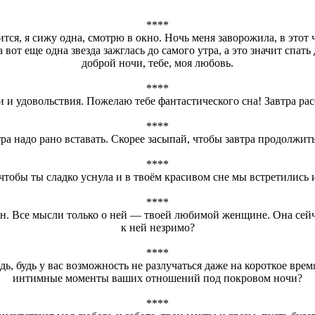
****
тся, я сижу одна, смотрю в окно. Ночь меня заворожила, в этот 
а вот еще одна звезда зажглась до самого утра, а это значит сп
доброй ночи, тебе, моя любовь.
****
 и удовольствия. Пожелаю тебе фантастического сна! Завтра ра
****
тра надо рано вставать. Скорее засыпай, чтобы завтра продолжит
****
чтобы ты сладко уснула и в твоём красивом сне мы встретились 
****
н. Все мысли только о ней — твоей любимой женщине. Она сейча
к ней незримо?
****
едь, будь у вас возможность не разлучаться даже на короткое вре
интимные моменты ваших отношений под покровом ночи?
****