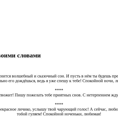
воими словами
снится волшебный и сказочный сон. И пусть в нём ты будешь пр
льно его дождёшься, ведь я уже спешу к тебе! Спокойной ночи, 
****
евожит! Пишу пожелать тебе приятных снов. С нетерпением жду 
****
прекрасное личико, услышу твой чарующий голос! А сейчас, любим
тобой гуляем! Спокойной ноченьки, любимая!