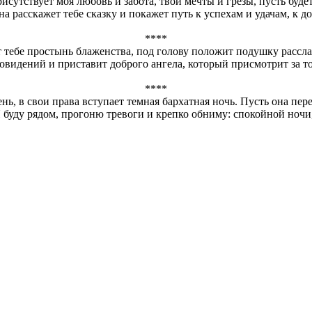
сутствует моя любовь и забота, твои мечты и грезы, пусть буд
а расскажет тебе сказку и покажет путь к успехам и удачам, к д
****
ет тебе простынь блаженства, под голову положит подушку рассл
овидений и приставит доброго ангела, который присмотрит за т
****
, в свои права вступает темная бархатная ночь. Пусть она перен
Я буду рядом, прогоню тревоги и крепко обниму: спокойной ночи