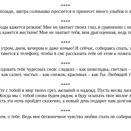
****
позади, завтра солнышко проснется и принесет много улыбок и 
****
оды кажется резким! Мне не хватает твоих глаз, в сравнении с 
кажется жестким! Мне не хватает тебя, моя драгоценная, ведь те
****
утром, днем, вечером и даже ночью! И сейчас, собираясь спать, з
тянется к телефону, чтобы в смс рассказать тебе об этом и пожел
****
довать тебе чудесных снов: сладких – как шоколадка, светлых – 
 как салют, чистых – как снежок, красивых – как Ты. Любящий 
****
те с тобой в мир твоих грез, желаний и надежд. Пусть месяц ла
Когда мы с тобой снова будем рядом, я буду осыпать твое милое 
сть эта ночь пройдет сказочно, а новый день подарит нам долго
****
нем, о тебе. Ведь мое бесконечное чувство любви спать не собира