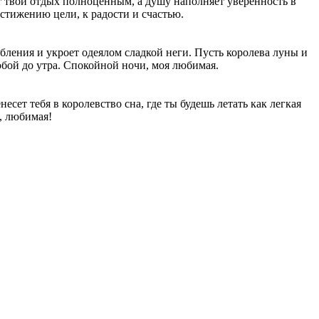
ет твой отдых полноценным, а душу наполняет уверенность в
остижению цели, к радости и счастью.
абления и укроет одеялом сладкой неги. Пусть королева луны и
обой до утра. Спокойной ночи, моя любимая.
есет тебя в королевство сна, где ты будешь летать как легкая
, любимая!