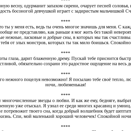
****
ую весну, одурманит запахом сирени, очарует песней соловья, и 
адость босоногой девчушкой играет с задиристым мальчишкой Сча
****
ты у меня есть, ведь ты очень многое значишь для меня. С каж
вообще не представляю, как раньше я мог жить без такой невероя
ые нежные, ласковые и добрые сны, в которых мы так счастливы. 
ть тебя от злых монстров, которых ты так мило боишься. Спокойно
****
оты глаза, дарит блаженную дрему. Пускай тебе приснится быст
стливой, обязательно сохрани это радостное ощущение на весь д
****
оего нежного поцелуя невозможно! Я посылаю тебе своё тепло, л
ночи, любименькая!
****
у многочисленные звезды о любви. И как же ему, бедняге, выбр
твенную уже отыскал. Я узнал ее среди многих красавиц и умниц
е потревожит твоего сна, когда добрый волшебник будет шептат
жизнь. Спи, мой маленький хороший человечек! Спокойной ночи
****