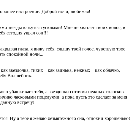
хорошее настроение. Доброй ночи, любимая!
ними звезды кажутся тусклыми! Мне не хватает твоих волос, в
бя сегодня украл сон!!!
акрывая глаза, я вижу тебя, слышу твой голос, чувствую твое
ать спокойной ночи...
как звездочка, тихих – как заинька, нежных – как облачко,
тебя Волшебник.
сково убаюкивает тебя, а звездочки сотнями нежных голосков
личико ласковыми поцелуями, а пока пусть это сделает за меня
жданную встречу!
ется. Ну а тебе я желаю безмятежного сна, отдохни хорошенько!