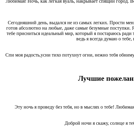
Любимая! Ночь, как легкая вуаль, накрывает спящий город. В
Сегодняшний день, выдался не из самых легких. Прости меня з
готов абсолютно на любые, даже самые безумные поступки. Я
тебе присниться идеальный мир, который я постараюсь ради т
ведь я всегда думаю о тебе
Спи моя радость,усни тихо потухнут огни, нежно тебя обниму,
Лучшие пожелани
Эту ночь я проведу без тебя, но в мыслях о тебе! Любим
Доброй ночи я скажу, солнце я те