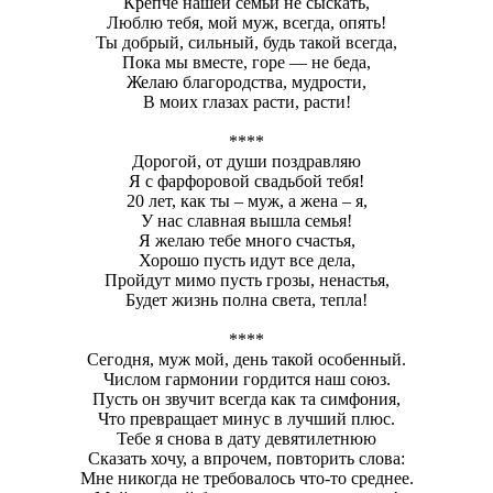
Крепче нашей семьи не сыскать,
Люблю тебя, мой муж, всегда, опять!
Ты добрый, сильный, будь такой всегда,
Пока мы вместе, горе — не беда,
Желаю благородства, мудрости,
В моих глазах расти, расти!
****
Дорогой, от души поздравляю
Я с фарфоровой свадьбой тебя!
20 лет, как ты – муж, а жена – я,
У нас славная вышла семья!
Я желаю тебе много счастья,
Хорошо пусть идут все дела,
Пройдут мимо пусть грозы, ненастья,
Будет жизнь полна света, тепла!
****
Сегодня, муж мой, день такой особенный.
Числом гармонии гордится наш союз.
Пусть он звучит всегда как та симфония,
Что превращает минус в лучший плюс.
Тебе я снова в дату девятилетнюю
Сказать хочу, а впрочем, повторить слова:
Мне никогда не требовалось что-то среднее.