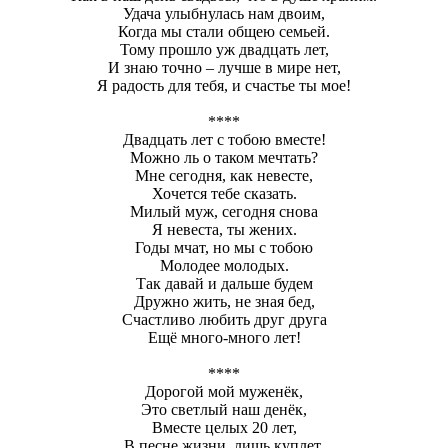
Удача улыбнулась нам двоим,
Когда мы стали общею семьей.
Тому прошло уж двадцать лет,
И знаю точно – лучше в мире нет,
Я радость для тебя, и счастье ты мое!
****
Двадцать лет с тобою вместе!
Можно ль о таком мечтать?
Мне сегодня, как невесте,
Хочется тебе сказать.
Милый муж, сегодня снова
Я невеста, ты жених.
Годы мчат, но мы с тобою
Молодее молодых.
Так давай и дальше будем
Дружно жить, не зная бед,
Счастливо любить друг друга
Ещё много-много лет!
****
Дорогой мой муженёк,
Это светлый наш денёк,
Вместе целых 20 лет,
В песне жизни, лишь куплет.