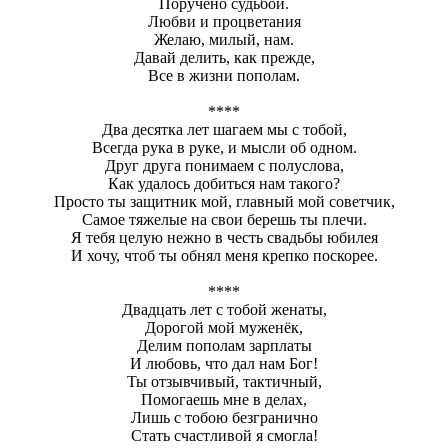
Поручено судьбой.
Любви и процветания
Желаю, милый, нам.
Давай делить, как прежде,
Все в жизни пополам.
****
Два десятка лет шагаем мы с тобой,
Всегда рука в руке, и мысли об одном.
Друг друга понимаем с полуслова,
Как удалось добиться нам такого?
Просто ты защитник мой, главный мой советчик,
Самое тяжелые на свои берешь ты плечи.
Я тебя целую нежно в честь свадьбы юбилея
И хочу, чтоб ты обнял меня крепко поскорее.
****
Двадцать лет с тобой женаты,
Дорогой мой муженёк,
Делим пополам зарплаты
И любовь, что дал нам Бог!
Ты отзывчивый, тактичный,
Помогаешь мне в делах,
Лишь с тобою безгранично
Стать счастливой я смогла!