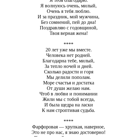
Я тебя благодарю.
Я волнуюсь очень, милый,
Очень я тебя люблю.
И за праздник, мой мужчина,
Без сомнений, пей до дна!
Поздравляю с годовщиной,
Твоя верная жена!
****
20 лет уже мы вместе.
Человека нет родней.
Благодарна тебе, милый,
За тепло ночей и дней.
Сколько радости и горя
Мы делили пополам.
Море счастья и достатка
От души желаю нам.
Чтоб в любви и понимании
Жили мы с тобой всегда,
И была щедра на ласки
К нам строптивая судьба.
****
Фарфоровая — хрупкая, наверное,
Это не про нас, я знаю достоверно!