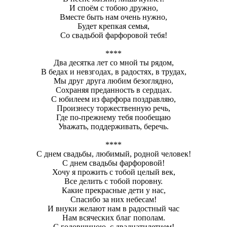
И споём с тобою дружно,
Вместе быть нам очень нужно,
Будет крепкая семья,
Со свадьбой фарфоровой тебя!
****
Два десятка лет со мной ты рядом,
В бедах и невзгодах, в радостях, в трудах,
Мы друг друга любим безоглядно,
Сохраняя преданность в сердцах.
С юбилеем из фарфора поздравляю,
Произнесу торжественную речь,
Где по-прежнему тебя пообещаю
Уважать, поддерживать, беречь.
****
С днем свадьбы, любимый, родной человек!
С днем свадьбы фарфоровой!
Хочу я прожить с тобой целый век,
Все делить с тобой поровну.
Какие прекрасные дети у нас,
Спасибо за них небесам!
И внуки желают нам в радостный час
Нам всяческих благ пополам.
С годовщиною, с двадцатилетием!