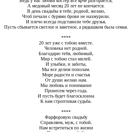
Ведь у нас любви костёр всё ярче разгорается,
А медовый месяц 20 лет не кончается.
В день свадьбы я тебе, родной, желаю,
Чтоб печали с бурями брови не нахмурили.
И плечо всегда подставили тебе друзья,
Пусть сбывается светлое и заветное, а рядышком была семья.
****
20 лет уже с тобою вместе.
Человека нет родней.
Благодарю тебя, любимый,
Мир с тобою стал милей.
И улыбки, и заботы,
Мы все делим пополам.
Море радости и счастья
От души желаю нам.
Мы любовь и понимание
Пронесем через года.
И пусть будет благосклонна
К нам строптивая судьба.
****
Фарфоровую свадьбу
Справляем, муж, с тобой.
Нам встретиться по жизни