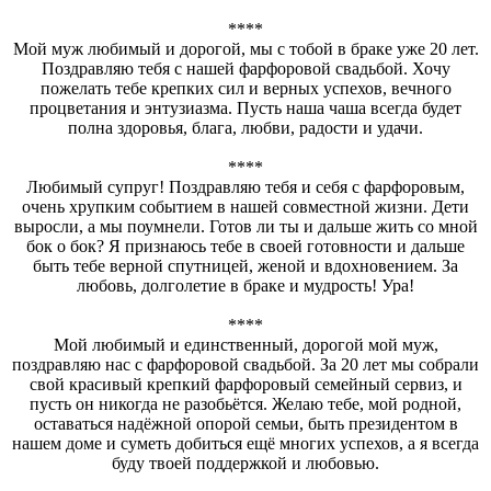
****
Мой муж любимый и дорогой, мы с тобой в браке уже 20 лет.
Поздравляю тебя с нашей фарфоровой свадьбой. Хочу
пожелать тебе крепких сил и верных успехов, вечного
процветания и энтузиазма. Пусть наша чаша всегда будет
полна здоровья, блага, любви, радости и удачи.
****
Любимый супруг! Поздравляю тебя и себя с фарфоровым,
очень хрупким событием в нашей совместной жизни. Дети
выросли, а мы поумнели. Готов ли ты и дальше жить со мной
бок о бок? Я признаюсь тебе в своей готовности и дальше
быть тебе верной спутницей, женой и вдохновением. За
любовь, долголетие в браке и мудрость! Ура!
****
Мой любимый и единственный, дорогой мой муж,
поздравляю нас с фарфоровой свадьбой. За 20 лет мы собрали
свой красивый крепкий фарфоровый семейный сервиз, и
пусть он никогда не разобьётся. Желаю тебе, мой родной,
оставаться надёжной опорой семьи, быть президентом в
нашем доме и суметь добиться ещё многих успехов, а я всегда
буду твоей поддержкой и любовью.