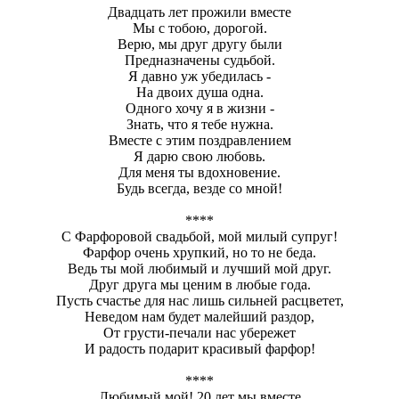
Двадцать лет прожили вместе
Мы с тобою, дорогой.
Верю, мы друг другу были
Предназначены судьбой.
Я давно уж убедилась -
На двоих душа одна.
Одного хочу я в жизни -
Знать, что я тебе нужна.
Вместе с этим поздравлением
Я дарю свою любовь.
Для меня ты вдохновение.
Будь всегда, везде со мной!
****
С Фарфоровой свадьбой, мой милый супруг!
Фарфор очень хрупкий, но то не беда.
Ведь ты мой любимый и лучший мой друг.
Друг друга мы ценим в любые года.
Пусть счастье для нас лишь сильней расцветет,
Неведом нам будет малейший раздор,
От грусти-печали нас убережет
И радость подарит красивый фарфор!
****
Любимый мой! 20 лет мы вместе