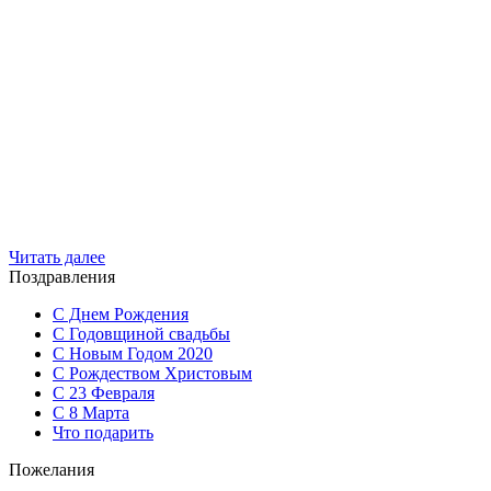
Читать далее
Поздравления
С Днем Рождения
С Годовщиной свадьбы
С Новым Годом 2020
С Рождеством Христовым
С 23 Февраля
С 8 Марта
Что подарить
Пожелания