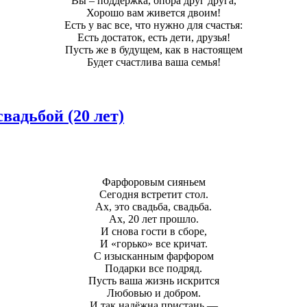
Вы – поддержка, опора друг друга,
Хорошо вам живется двоим!
Есть у вас все, что нужно для счастья:
Есть достаток, есть дети, друзья!
Пусть же в будущем, как в настоящем
Будет счастлива ваша семья!
вадьбой (20 лет)
Фарфоровым сияньем
Сегодня встретит стол.
Ах, это свадьба, свадьба.
Ах, 20 лет прошло.
И снова гости в сборе,
И «горько» все кричат.
С изысканным фарфором
Подарки все подряд.
Пусть ваша жизнь искрится
Любовью и добром.
И так надёжна пристань —