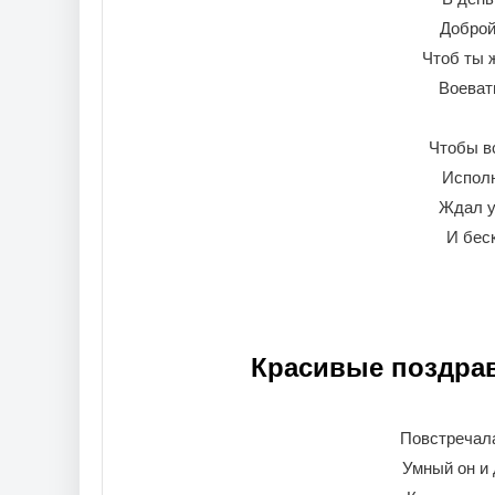
Доброй 
Чтоб ты ж
Воеват
Чтобы в
Исполн
Ждал у
И беск
Красивые поздрав
Повстречала
Умный он и 