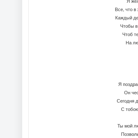
Я же
Все, что в
Каждый де
Чтобы в
Чтоб те
На лю
Я поздра
Он чес
Сегодня 
С тобою
Ты мой л
Позволь