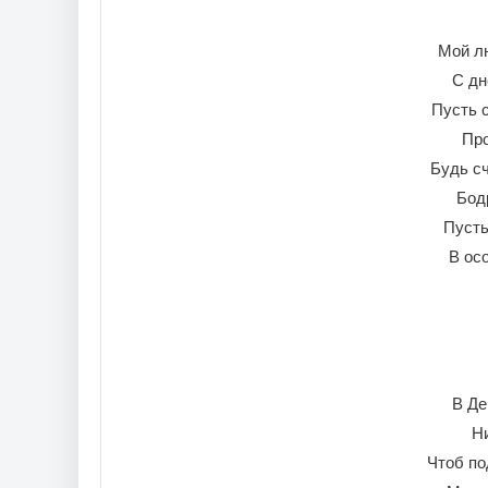
Мой л
С дн
Пусть с
Про
Будь с
Бод
Пусть
В ос
В Де
Ни
Чтоб по