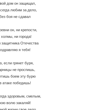
свой дом он защищал,
сегда любим за дело,
без боя не сдавал
ревни он, ни крепости,
 холмы, ни города!
 защитника Отечества
здравляю я тебя!
, если грянет буря,
арницы не проспишь,
етишь боем эту бурю
в атаке победишь!
егда здоровым, смелым,
ою волю закаляй!
рной жизни свое дело