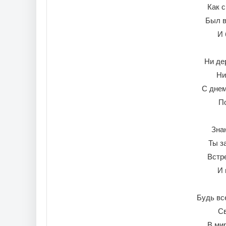
Как 
Был в
И 
Ни де
Ни
С днем
По
Знаю
Ты з
Встр
И 
Будь вс
Св
В ми