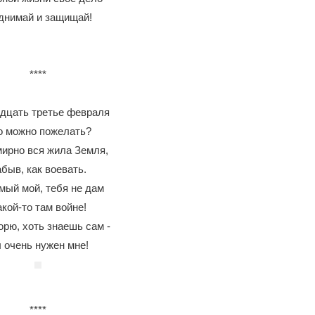
днимай и защищай!
****
дцать третье февраля
о можно пожелать?
мирно вся жила Земля,
быв, как воевать.
ый мой, тебя не дам
кой-то там войне!
орю, хоть знаешь сам -
 очень нужен мне!
****