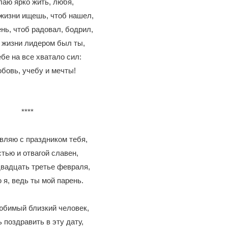
лаю ярко жить, любя,
 жизни ищешь, чтоб нашел,
нь, чтоб радовал, бодрил,
 жизни лидером был ты,
бе на все хватало сил:
бовь, учебу и мечты!
****
вляю с праздником тебя,
тью и отвагой славен,
двадцать третье февраля,
 я, ведь ты мой парень.
юбимый близкий человек,
 поздравить в эту дату,