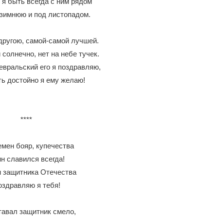
 я быть всегда с ним рядом
 зимнюю и под листопадом.
другою, самой-самой лучшей.
солнечно, нет на небе тучек.
евральский его я поздравляю,
ь достойно я ему желаю!
****
емен бояр, купечества
н славился всегда!
 защитника Отечества
здравляю я тебя!
тавал защитник смело,