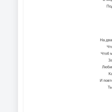
По
На два
Чт
Чтоб 
За
Любим
Ка
И повт
Ты