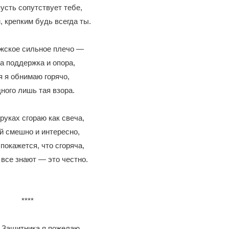
усть сопутствует тебе,
 крепким будь всегда ты.
жское сильное плечо —
а поддержка и опора,
я я обнимаю горячо,
ного лишь тая взора.
 руках сгораю как свеча,
й смешно и интересно,
 покажется, что сгоряча,
 все знают — это честно.
****
 Защитника я пожелаю