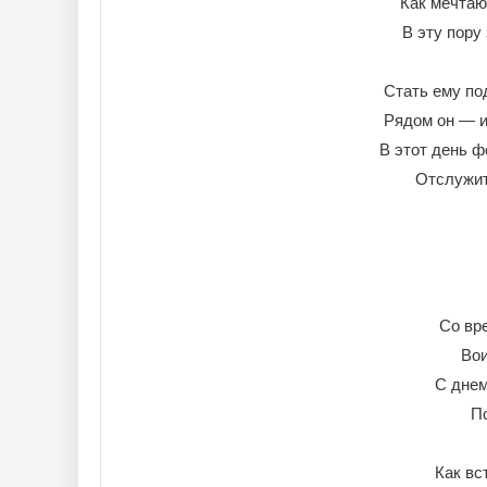
Как мечтаю
В эту пору
Стать ему по
Рядом он — и 
В этот день ф
Отслужит
Со вр
Вои
С днем
По
Как вс