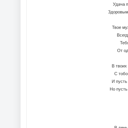
Удача п
Здоровым,
Твое му
Всегд
Теб
От од
В твоих
С тобо
И пусть
Но пусть
В день