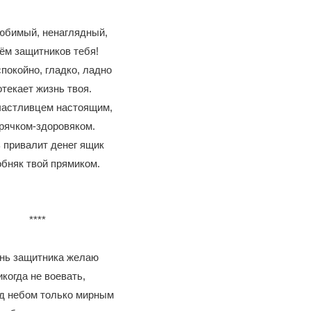
юбимый, ненаглядный,
ём защитников тебя!
покойно, гладко, ладно
текает жизнь твоя.
частливцем настоящим,
рячком-здоровяком.
 привалит денег ящик
обняк твой прямиком.
****
нь защитника желаю
когда не воевать,
д небом только мирным